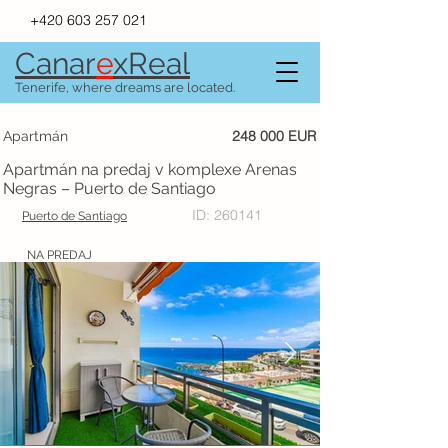
+420 603 257 021
Canar
e
xR
e
al
Tenerife, where dreams are located.
248 000 EUR
Apartmán
Apartmán na predaj v komplexe Arenas
Negras – Puerto de Santiago
ID: 260141
Puerto de Santiago
NA PREDAJ