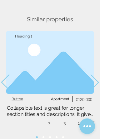
Similar properties
Heading 1
Button
Apartment
€120,000
Collapsible text is great for longer 
section titles and descriptions. It gives 
people access to all the info they 
3
3
1,234 m²
need, while keeping your layout 
clean. Link your text to anything, or 
set your text box to expand on click. 