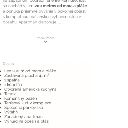
na západnom pobreží Tenerife.Nehnuteľnosť
sa nachádza len
200 metrov od mora a pláže
a ponúka príjemné bývanie v pokojnej oblasti
s kompletnou občianskou vybavenosťou v
dosahu. Apartmán disponuje j...
show more
Details
Len 200 m od mora a pláže
Zastavaná plocha 41 m²
1 spálňa
1 kúpeľňa
Otvorená americká kuchyňa
Terasa
Komunitný bazén
Tenisový kurt v komplexe
Spoločné parkovisko
Výťahň
Zariadený apartmán
Výhľad na oceán a pláž