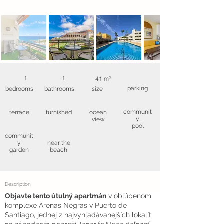
1
1
41 m²
parking
bedrooms
bathrooms
size
communit
terrace
furnished
ocean
y
view
pool
communit
y
near the
garden
beach
Description
Objavte tento útulný apartmán
v obľúbenom
komplexe Arenas Negras v Puerto de
Santiago, jednej z najvyhľadávanejších lokalít