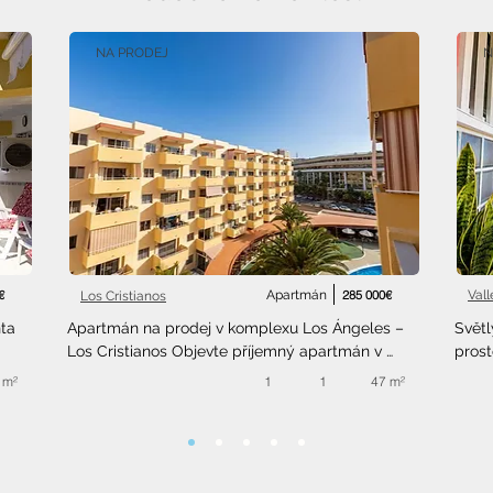
NA PRODEJ
N
€
Apartmán
285 000€
Val
Los Cristianos
a 
Apartmán na prodej v komplexu Los Ángeles – 
Světl
Los Cristianos Objevte příjemný apartmán v 
prost
oblíbeném komplexu
 m²
1
1
47 m²