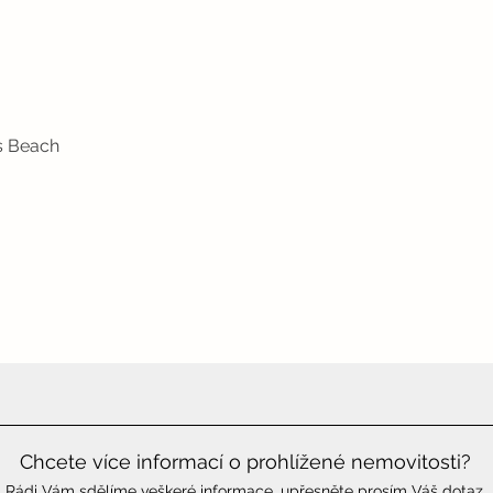
as Beach
Chcete více informací o prohlížené nemovitosti?
Rádi Vám sdělíme veškeré informace, upřesněte prosím Váš dotaz.