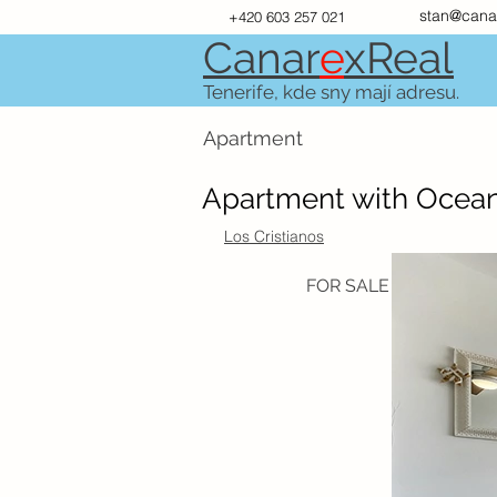
stan@cana
+420 603 257 021
Canar
e
xR
e
al
Tenerife, kde sny mají adresu.
Apartment
Apartment with Ocean
Los Cristianos
FOR SALE