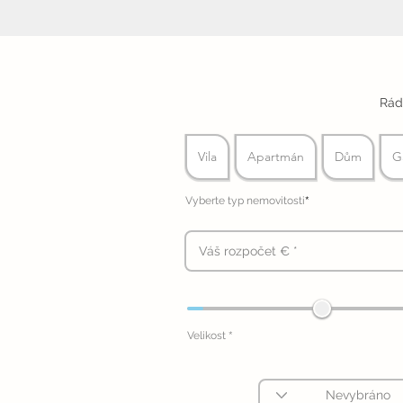
Rád
Vila
Apartmán
Dům
G
*
Vyberte typ nemovitosti
*
Velikost