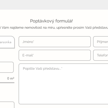
Poptávkový formulář
i Vám najdeme nemovitost na míru, upřesněte prosím Vaši představu
arsonka
0 m²