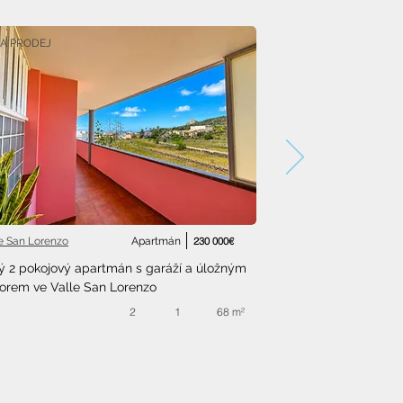
A PRODEJ
le San Lorenzo
Apartmán
230 000€
ý 2 pokojový apartmán s garáží a úložným 
orem ve Valle San Lorenzo
2
1
68 m²