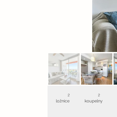
2
2
ložnice
koupelny