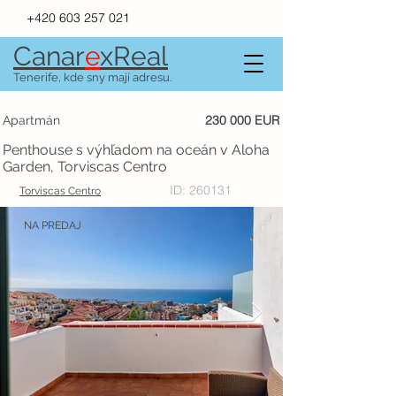
+420 603 257 021
Canar
e
xR
e
al
Tenerife, kde sny mají adresu.
230 000 EUR
Apartmán
Penthouse s výhľadom na oceán v Aloha
Garden, Torviscas Centro
ID: 260131
Torviscas Centro
NA PREDAJ