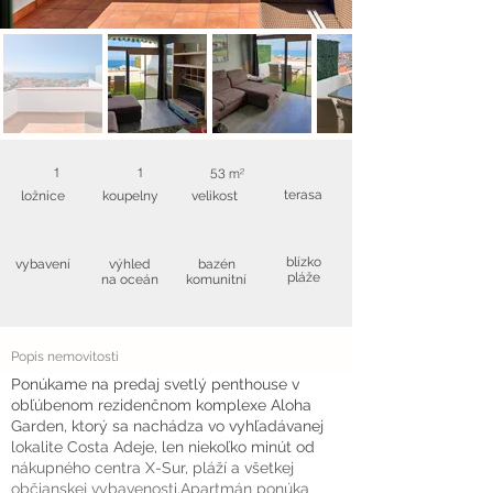
1
1
53 m²
terasa
ložnice
koupelny
velikost
blízko
vybavení
výhled
bazén
pláže
na oceán
komunitní
Popis nemovitosti
Ponúkame na predaj svetlý penthouse v
obľúbenom rezidenčnom komplexe Aloha
Garden, ktorý sa nachádza vo vyhľadávanej
lokalite Costa Adeje, len niekoľko minút od
nákupného centra X-Sur, pláží a všetkej
občianskej vybavenosti.Apartmán ponúka