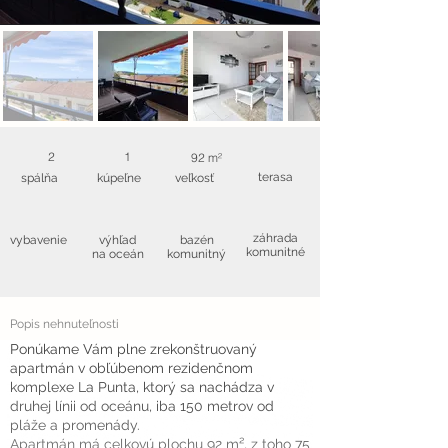
2
1
92 m²
terasa
spálňa
kúpeľne
veľkosť
záhrada
vybavenie
výhľad
bazén
komunitné
na oceán
komunitný
Popis nehnuteľnosti
Ponúkame Vám plne zrekonštruovaný
apartmán v obľúbenom rezidenčnom
komplexe La Punta, ktorý sa nachádza v
druhej línii od oceánu, iba 150 metrov od
pláže a promenády.
Apartmán má celkovú plochu 92 m², z toho 75