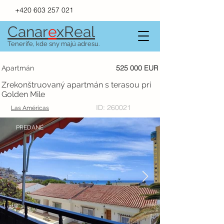
+420 603 257 021
Canar
e
xR
e
al
Tenerife, kde sny majú adresu.
525 000 EUR
Apartmán
Zrekonštruovaný apartmán s terasou pri
Golden Mile
ID: 260021
Las Américas
PREDANÉ