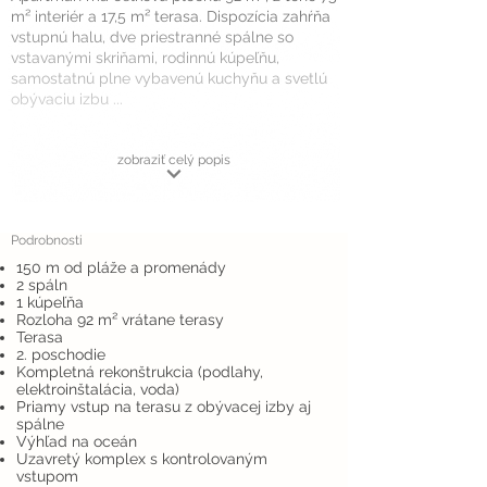
m² interiér a 17,5 m² terasa. Dispozícia zahŕňa
vstupnú halu, dve priestranné spálne so
vstavanými skriňami, rodinnú kúpeľňu,
samostatnú plne vybavenú kuchyňu a svetlú
obývaciu izbu ...
zobraziť celý popis
Podrobnosti
150 m od pláže a promenády
2 spáln
1 kúpeľňa
Rozloha 92 m² vrátane terasy
Terasa
2. poschodie
Kompletná rekonštrukcia (podlahy,
elektroinštalácia, voda)
Priamy vstup na terasu z obývacej izby aj
spálne
Výhľad na oceán
Uzavretý komplex s kontrolovaným
vstupom