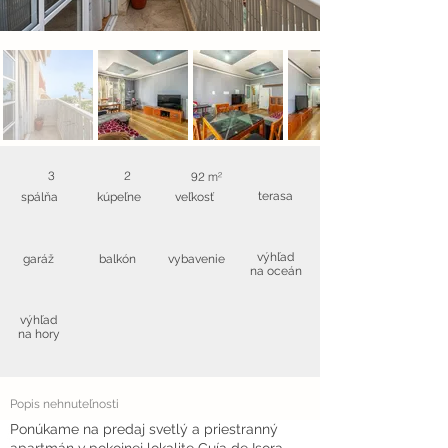
3
2
92 m²
terasa
spálňa
kúpeľne
veľkosť
výhľad
garáž
balkón
vybavenie
na oceán
výhľad
na hory
Popis nehnuteľnosti
Ponúkame na predaj svetlý a priestranný