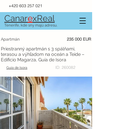
+420 603 257 021
Canar
e
xR
e
al
Tenerife, kde sny majú adresu.
235 000 EUR
Apartmán
Priestranný apartmán s 3 spálňami,
terasou a výhľadom na oceán a Teide –
Edificio Magarza, Guía de Isora
ID: 260082
Guía de Isora
REZERVOVÁNO