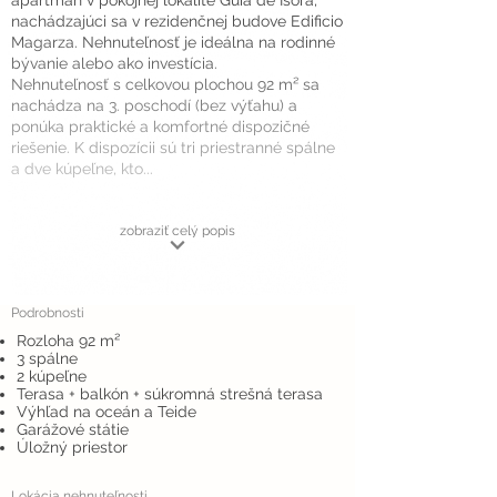
apartmán v pokojnej lokalite Guía de Isora,
nachádzajúci sa v rezidenčnej budove Edificio
Magarza. Nehnuteľnosť je ideálna na rodinné
bývanie alebo ako investícia.
Nehnuteľnosť s celkovou plochou 92 m² sa
nachádza na 3. poschodí (bez výťahu) a
ponúka praktické a komfortné dispozičné
riešenie. K dispozícii sú tri priestranné spálne
a dve kúpeľne, kto...
zobraziť celý popis
Podrobnosti
Rozloha 92 m²
3 spálne
2 kúpeľne
Terasa + balkón + súkromná strešná terasa
Výhľad na oceán a Teide
Garážové státie
Úložný priestor
Lokácia nehnuteľnosti