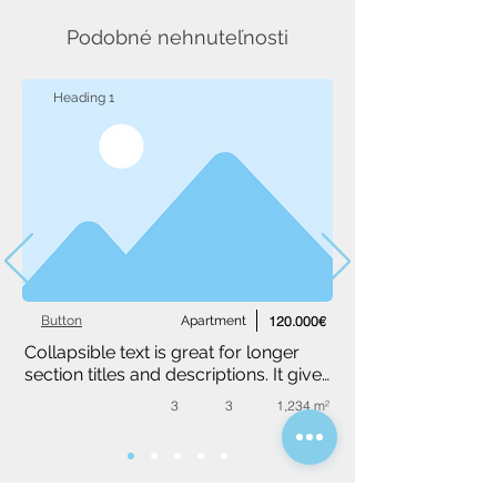
Podobné nehnuteľnosti
Heading 1
Button
Apartment
120.000€
Collapsible text is great for longer 
section titles and descriptions. It gives 
people access to all the info they 
3
3
1,234 m²
need, while keeping your layout 
clean. Link your text to anything, or 
set your text box to expand on click. 
Write your text here...