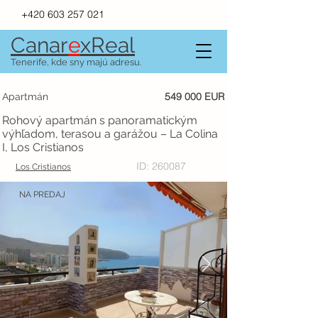
+420 603 257 021
Canar
e
xR
e
al
Tenerife, kde sny majú adresu.
549 000 EUR
Apartmán
Rohový apartmán s panoramatickým
výhľadom, terasou a garážou – La Colina
I, Los Cristianos
ID: 260087
Los Cristianos
NA PREDAJ