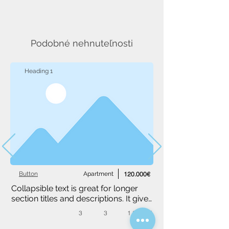
Podobné nehnuteľnosti
Heading 1
Button
Apartment
120.000€
Collapsible text is great for longer 
section titles and descriptions. It gives 
people access to all the info they 
3
3
1,234 m²
need, while keeping your layout 