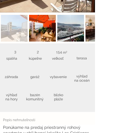
3
2
154 m²
terasa
spálňa
kúpeľne
veľkosť
výhľad
záhrada
garáž
vybavenie
na oceán
výhľad
bazén
blízko
na hory
komunitný
pláže
Popis nehnuteľnosti
Ponúkame na predaj priestranný rohový