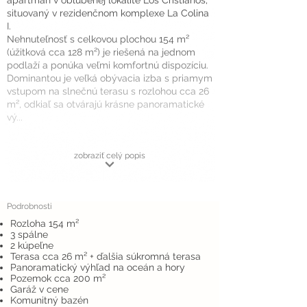
apartmán v obľúbenej lokalite Los Cristianos,
situovaný v rezidenčnom komplexe La Colina
I.
Nehnuteľnosť s celkovou plochou 154 m²
(úžitková cca 128 m²) je riešená na jednom
podlaží a ponúka veľmi komfortnú dispozíciu.
Dominantou je veľká obývacia izba s priamym
vstupom na slnečnú terasu s rozlohou cca 26
m², odkiaľ sa otvárajú krásne panoramatické
vý...
zobraziť celý popis
Podrobnosti
Rozloha 154 m²
3 spálne
2 kúpeľne
Terasa cca 26 m² + ďalšia súkromná terasa
Panoramatický výhľad na oceán a hory
Pozemok cca 200 m²
Garáž v cene
Komunitný bazén