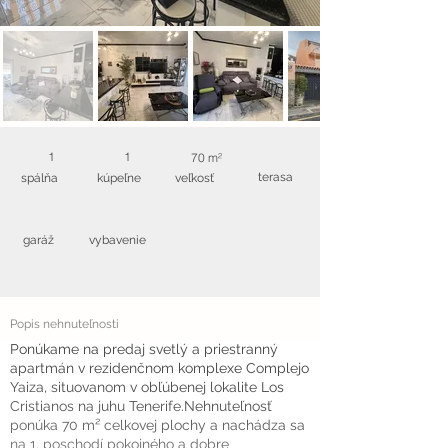
1
1
70 m²
terasa
spálňa
kúpeľne
veľkosť
garáž
vybavenie
Popis nehnuteľnosti
Ponúkame na predaj svetlý a priestranný
apartmán v rezidenčnom komplexe Complejo
Yaiza, situovanom v obľúbenej lokalite Los
Cristianos na juhu Tenerife.Nehnuteľnosť
ponúka 70 m² celkovej plochy a nachádza sa
na 1. poschodí pokojného a dobre