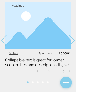
Heading 1
Button
Apartment
120.000€
Collapsible text is great for longer 
section titles and descriptions. It gives 
people access to all the info they 
3
3
1,234 m²
need, while keeping your layout 
clean. Link your text to anything, or 
set your text box to expand on click. 
Write your text here...
Dopytový formulár