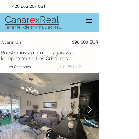
+420 603 257 021
Canar
e
xR
e
al
Tenerife, kde sny majú adresu.
390 000 EUR
Apartmán
Priestranný apartmán s garážou –
komplex Yaiza, Los Cristianos
ID: 260102
Los Cristianos
NA PREDAJ