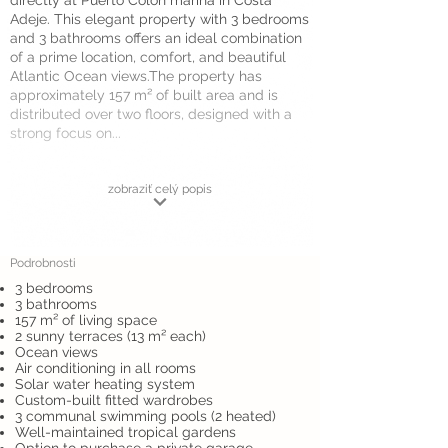
directly at Puerto Colón marina in Costa
Adeje. This elegant property with 3 bedrooms
and 3 bathrooms offers an ideal combination
of a prime location, comfort, and beautiful
Atlantic Ocean views.The property has
approximately 157 m² of built area and is
distributed over two floors, designed with a
strong focus on...
zobraziť celý popis
Podrobnosti
3 bedrooms
3 bathrooms
157 m² of living space
2 sunny terraces (13 m² each)
Ocean views
Air conditioning in all rooms
Solar water heating system
Custom-built fitted wardrobes
3 communal swimming pools (2 heated)
Well-maintained tropical gardens