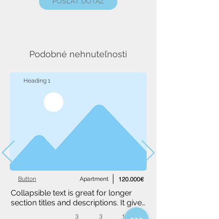
POSLAŤ DOTAZ
Podobné nehnuteľnosti
Heading 1
Button
Apartment
120.000€
Collapsible text is great for longer 
section titles and descriptions. It gives 
people access to all the info they 
3
3
1,234 m²