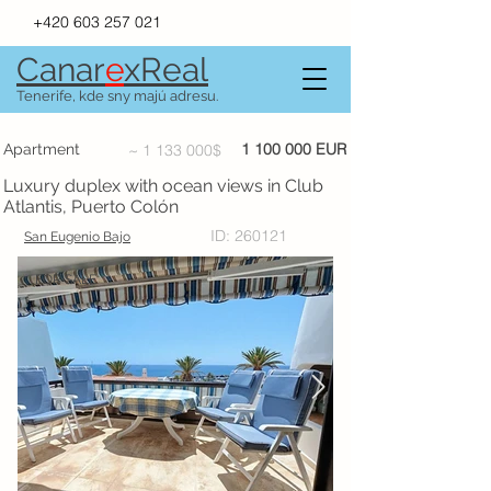
+420 603 257 021
Canar
e
xR
e
al
Tenerife, kde sny majú adresu.
1 100 000
EUR
Apartment
~
1 133 000
$
Luxury duplex with ocean views in Club
Atlantis, Puerto Colón
ID: 260121
San Eugenio Bajo
FOR SALE