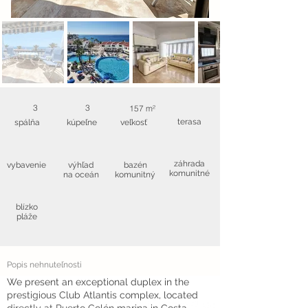
3
3
157 m²
terasa
spálňa
kúpeľne
veľkosť
záhrada
vybavenie
výhľad
bazén
komunitné
na oceán
komunitný
blízko
pláže
Popis nehnuteľnosti
We present an exceptional duplex in the
prestigious Club Atlantis complex, located