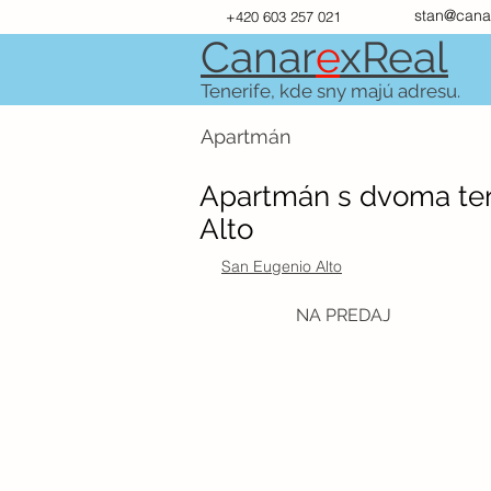
stan@cana
+420 603 257 021
Canar
e
xR
e
al
Tenerife, kde sny majú adresu.
Apartmán
Apartmán s dvoma ter
Alto
San Eugenio Alto
NA PREDAJ