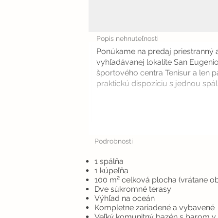
Popis nehnuteľnosti
Ponúkame na predaj priestranný 
vyhľadávanej lokalite San Eugeni
športového centra Tenisur a len 
praktickú dispozíciu s jednou spálň
Podrobnosti
1 spálňa
1 kúpeľňa
100 m² celková plocha (vrátane ob
Dve súkromné terasy
Výhľad na oceán
Kompletne zariadené a vybavené
Veľký komunitný bazén s barom v