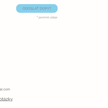
ODOSLAŤ DOPYT
*
povinné údaje
al.com
otázky