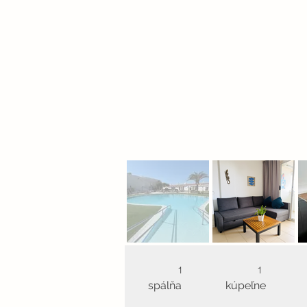
1
1
spálňa
kúpeľne