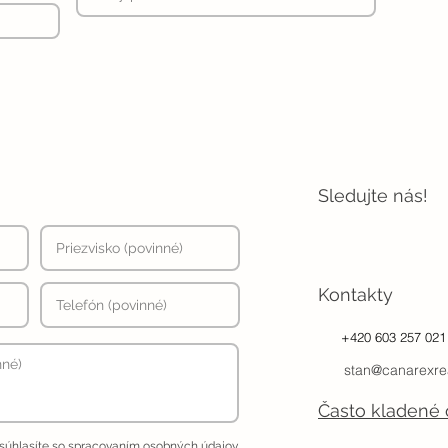
Sledujte nás!
Kontakty
+420 603 257 021
stan@canarexre
Často kladené 
 súhlasíte so spracovaním osobných údajov.