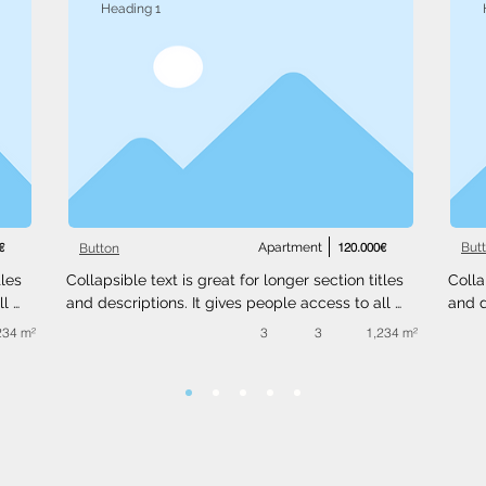
Heading 1
€
Apartment
120.000€
But
Button
les 
Collapsible text is great for longer section titles 
Colla
l 
and descriptions. It gives people access to all 
and d
 
the info they need, while keeping your layout 
the i
234 m²
3
3
1,234 m²
ext 
clean. Link your text to anything, or set your text 
clean
.
box to expand on click. Write your text here...
box t