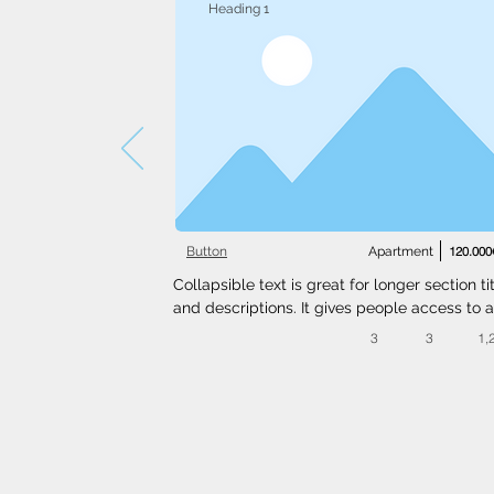
Heading 1
Button
Apartment
120.000
Collapsible text is great for longer section tit
and descriptions. It gives people access to al
the info they need, while keeping your layout
3
3
1,
clean. Link your text to anything, or set your t
box to expand on click. Write your text here..