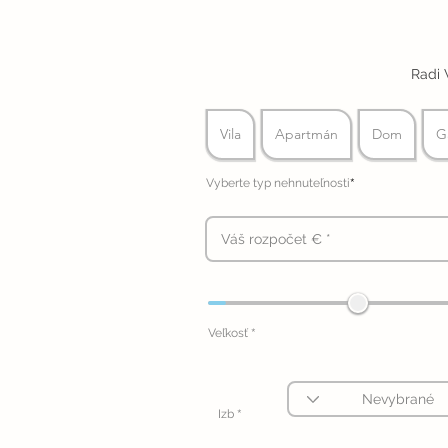
Radi 
Vila
Apartmán
Dom
G
*
Vyberte typ nehnuteľnosti
*
Veľkosť
*
Izb