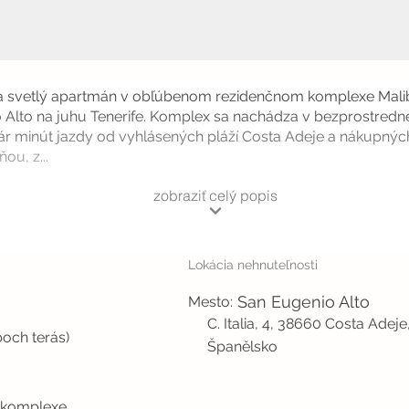
a svetlý apartmán v obľúbenom rezidenčnom komplexe Malib
o Alto na juhu Tenerife. Komplex sa nachádza v bezprostredn
pár minút jazdy od vyhlásených pláží Costa Adeje a nákupný
ou, z...
zobraziť celý popis
Lokácia nehnuteľnosti
San Eugenio Alto
Mesto:
C. Italia, 4, 38660 Costa Adeje
och terás)
Španělsko
 komplexe