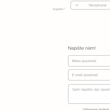
*
Kúpeľní
Napíšte nám!
Odoslaním žiadosti