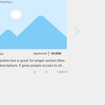
Heading 1
ton
Apartment
120.000€
psible text is great for longer section titles 
escriptions. It gives people access to all 
nfo they need, while keeping your layout 
3
3
1,234 m²
. Link your text to anything, or set your text 
o expand on click. Write your text here...