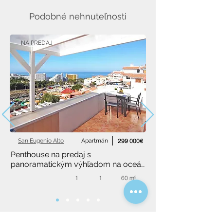
Podobné nehnuteľnosti
NA PREDAJ
San Eugenio Alto
Apartmán
299 000€
Penthouse na predaj s 
panoramatickým výhľadom na oceán 
– komplex Montesol, San Eugenio 
1
1
60 m²
Alto