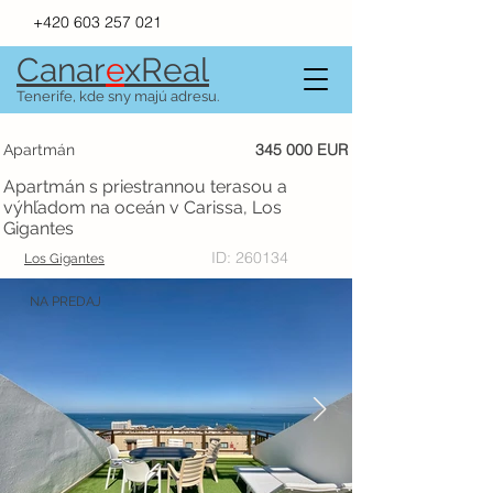
+420 603 257 021
Canar
e
xR
e
al
Tenerife, kde sny majú adresu.
345 000 EUR
Apartmán
Apartmán s priestrannou terasou a
výhľadom na oceán v Carissa, Los
Gigantes
ID: 260134
Los Gigantes
NA PREDAJ