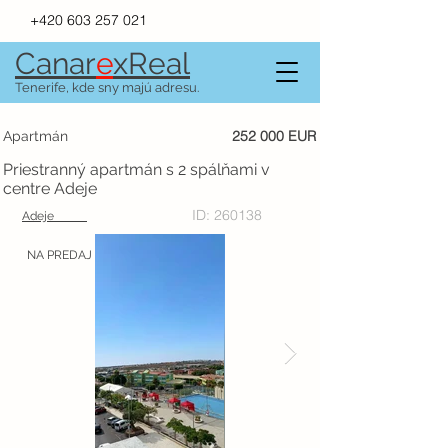
+420 603 257 021
Canar
e
xR
e
al
Tenerife, kde sny majú adresu.
252 000 EUR
Apartmán
Priestranný apartmán s 2 spálňami v
centre Adeje
ID: 260138
Adeje
NA PREDAJ