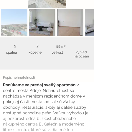
2
2
59 m²
výhľad
spálňa
kúpeľne
veľkosť
na oceán
Popis nehnuteľnosti
Ponúkame na predaj svetlý apartmán
v
centre mesta Adeje. Nehnuteľnosť sa
nachádza v menšom rezidenčnom dome v
pokojnej časti mesta, odkiaľ sú všetky
obchody, reštaurácie, školy aj ďalšie služby
dostupné pohodlne pešo. Veľkou výhodou je
aj bezprostredná blízkosť obľúbeného
nákupného centra El Galeón a moderného
fitness centra, ktoré sú vzdialené len