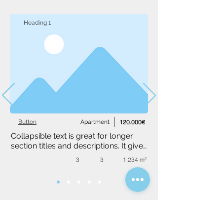
Heading 1
Button
Apartment
120.000€
Collapsible text is great for longer 
section titles and descriptions. It gives 
people access to all the info they 
3
3
1,234 m²
need, while keeping your layout 
clean. Link your text to anything, or 
set your text box to expand on click. 
Write your text here...
Dopytový formulár