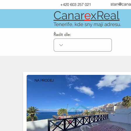
stan@cana
+420 603 257 021
Canar
e
xR
e
al
Tenerife, kde sny mají adresu.
Řadit dle:
NA PRODEJ