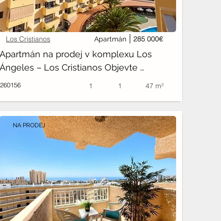
Los Cristianos
285 000€
Apartmán
Apartmán na prodej v komplexu Los 
Ángeles – Los Cristianos Objevte 
příjemný apartmán v oblíbeném 
260156
1
1
47 m²
komplexu
NA PRODEJ