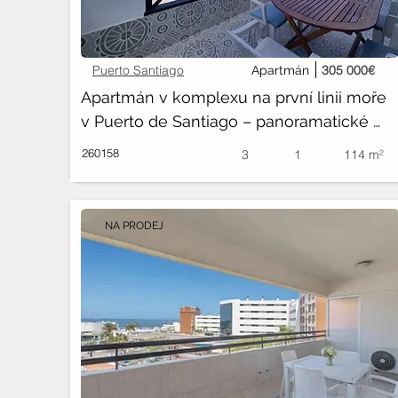
Puerto Santiago
305 000€
Apartmán
Apartmán v komplexu na první linii moře 
v Puerto de Santiago – panoramatické 
výhledy na oceán
260158
3
1
114 m²
NA PRODEJ