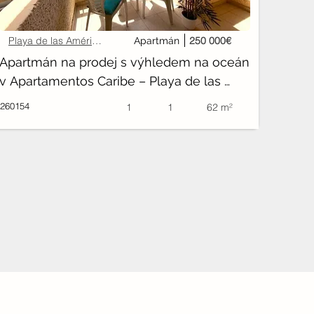
Playa de las Américas
250 000€
Apartmán
Apartmán na prodej s výhledem na oceán 
v Apartamentos Caribe – Playa de las 
Américas
260154
1
1
62 m²