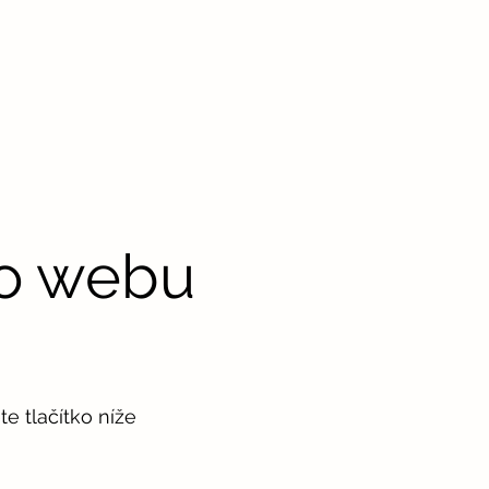
to webu
e tlačítko níže