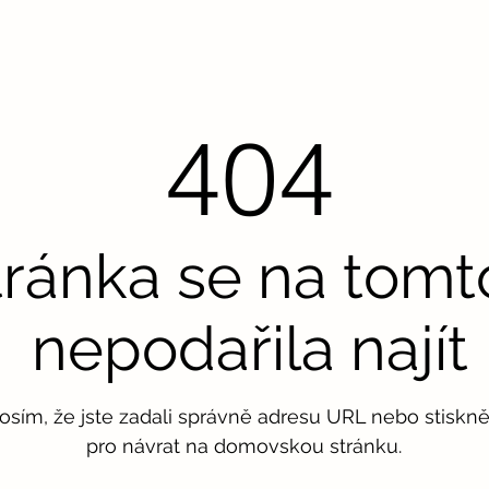
404
tránka se na tom
nepodařila najít
rosím, že jste zadali správně adresu URL nebo stisknět
pro návrat na domovskou stránku.