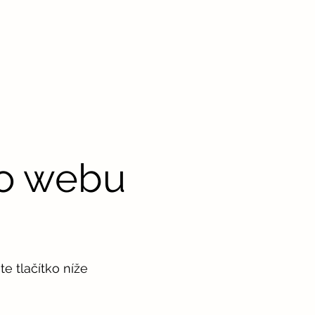
to webu
e tlačítko níže