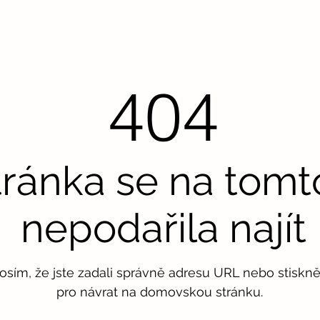
404
tránka se na tom
nepodařila najít
rosím, že jste zadali správně adresu URL nebo stisknět
pro návrat na domovskou stránku.