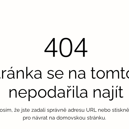
404
tránka se na tom
nepodařila najít
rosím, že jste zadali správně adresu URL nebo stisknět
pro návrat na domovskou stránku.