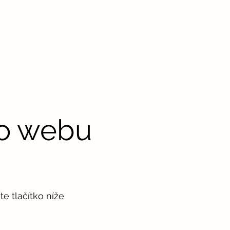
to webu
e tlačítko níže