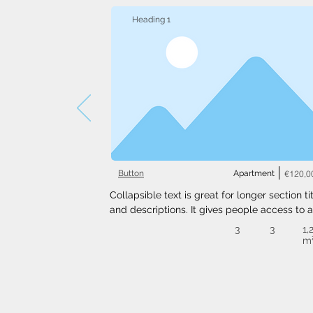
Heading 1
Button
Apartment
€120,0
Collapsible text is great for longer section tit
and descriptions. It gives people access to al
the info they need, while keeping your layout
3
3
1,
clean. Link your text to anything, or set your t
m
box to expand on click. Write your text here..