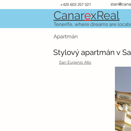
stan@cana
+420 603 257 021
Canar
e
xR
e
al
Tenerife, where dreams are locat
Apartmán
Stylový apartmán v Sa
San Eugenio Alto
PRODÁNO