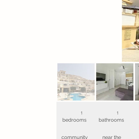
1
1
bedrooms
bathrooms
community
near the