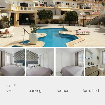
49 m²
size
parking
terrace
furnished