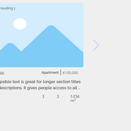
Heading 1
ton
Apartment
€120,000
psible text is great for longer section titles 
escriptions. It gives people access to all 
nfo they need, while keeping your layout 
3
3
1,234
. Link your text to anything, or set your text 
m²
o expand on click. Write your text here...