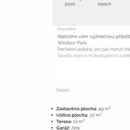
pool
beach
Description
Nabízíme vám výjimečnou příležito
Windsor Park.
Perfektní poloha: jen pár minut ch
Skvělá dopravní dostupnost a klid
Details
Zastavěná plocha:
49 m²
Užitná plocha:
37 m²
Terasa:
12 m²
Garáž:
Ano