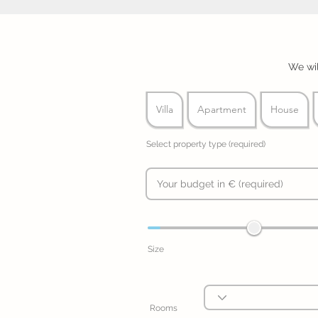
We wil
Villa
Apartment
House
Select property type (required)
Size
Rooms