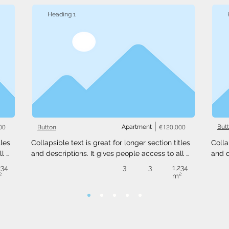
Heading 1
00
Apartment
€120,000
But
Button
les 
Collapsible text is great for longer section titles 
Colla
l 
and descriptions. It gives people access to all 
and d
 
the info they need, while keeping your layout 
the i
234
3
3
1,234
ext 
clean. Link your text to anything, or set your text 
clean
²
m²
.
box to expand on click. Write your text here...
box t