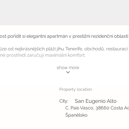
st pořídit si elegantní apartmán v prestižní rezidenční oblas
ůze od nejkrásnějších pláží jihu Tenerife, obchodů, restaura
né prostředí zaručují maximální komfort.
show more
Property location
San Eugenio Alto
City:
C. País Vasco, 38660 Costa Ad
Španělsko