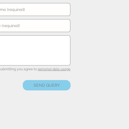
submitting you agree to
personal data usage
.
SEND QUERY