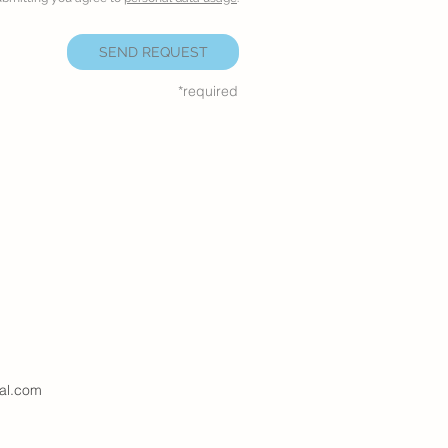
SEND REQUEST
*required
al.com