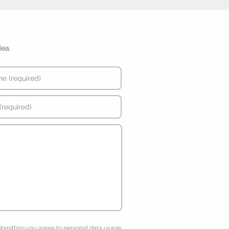
dea.
ubmitting you agree to
personal data usage
.