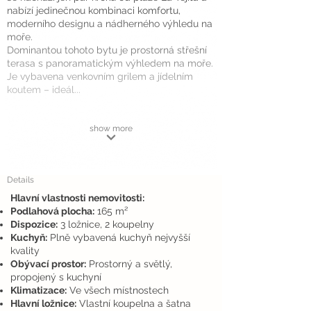
nabízí jedinečnou kombinaci komfortu,
moderního designu a nádherného výhledu na
moře.
Dominantou tohoto bytu je prostorná střešní
terasa s panoramatickým výhledem na moře.
Je vybavena venkovním grilem a jídelním
koutem – ideál...
show more
Details
Hlavní vlastnosti nemovitosti:
Podlahová plocha:
165 m²
Dispozice:
3 ložnice, 2 koupelny
Kuchyň:
Plně vybavená kuchyň nejvyšší
kvality
Obývací prostor:
Prostorný a světlý,
propojený s kuchyní
Klimatizace:
Ve všech místnostech
Hlavní ložnice:
Vlastní koupelna a šatna