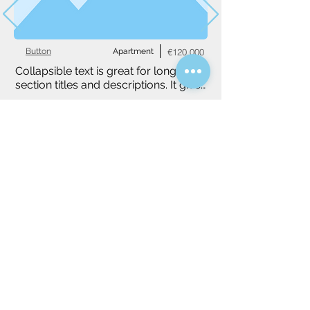
Button
Apartment
€120,000
Collapsible text is great for longer 
section titles and descriptions. It gives 
people access to all the info they 
3
3
1,234 m²
need, while keeping your layout 
clean. Link your text to anything, or 
set your text box to expand on click. 
Write your text here...
Do you have a specific idea?
We will be happy to find you a tailor-
made property, please specify your idea.
Villa
Apartment
House
Studio
Select property type (required)