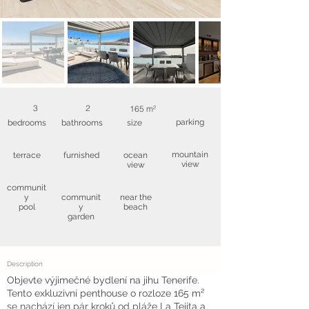
3
2
165 m²
parking
bedrooms
bathrooms
size
mountain
terrace
furnished
ocean
view
view
communit
y
communit
near the
pool
y
beach
garden
Description
Objevte výjimečné bydlení na jihu Tenerife.
Tento exkluzivní penthouse o rozloze 165 m²
se nachází jen pár kroků od pláže La Tejita a