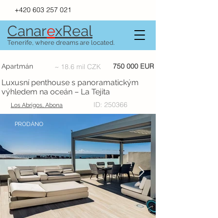
+420 603 257 021
Canar
e
xR
e
al
Tenerife, where dreams are located.
750 000 EUR
Apartmán
~ 18.6 mil CZK
Luxusní penthouse s panoramatickým
výhledem na oceán – La Tejita
ID: 250366
Los Abrigos, Abona
PRODÁNO