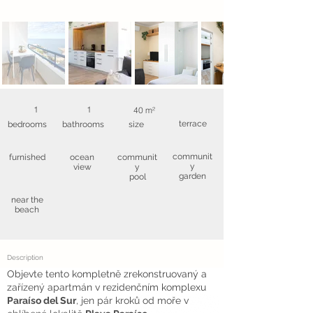
1
1
40 m²
terrace
bedrooms
bathrooms
size
communit
furnished
ocean
communit
y
view
y
garden
pool
near the
beach
Description
Objevte tento kompletně zrekonstruovaný a
zařízený apartmán v rezidenčním komplexu
Paraíso del Sur
, jen pár kroků od moře v