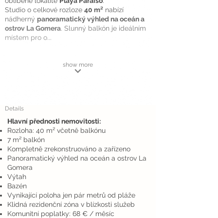
oblíbené lokalitě
Playa Paraíso
.
Studio o celkové rozloze
40 m²
nabízí
nádherný
panoramatický výhled na oceán a
ostrov La Gomera
. Slunný balkón je ideálním
místem pro o...
show more
Details
Hlavní přednosti nemovitosti:
Rozloha: 40 m² včetně balkónu
7 m² balkón
Kompletně zrekonstruováno a zařízeno
Panoramatický výhled na oceán a ostrov La
Gomera
Výtah
Bazén
Vynikající poloha jen pár metrů od pláže
Klidná rezidenční zóna v blízkosti služeb
Komunitní poplatky: 68 € / měsíc