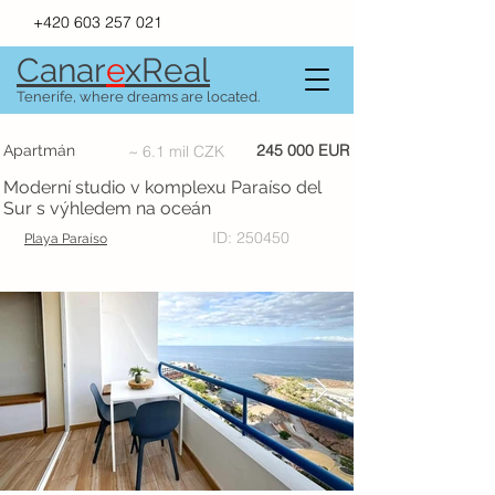
+420 603 257 021
Canar
e
xR
e
al
Tenerife, where dreams are located.
245 000 EUR
Apartmán
~ 6.1 mil CZK
Moderní studio v komplexu Paraíso del
Sur s výhledem na oceán
ID: 250450
Playa Paraíso
PRODÁNO