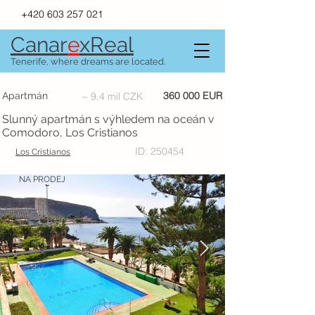
+420 603 257 021
Canar
e
xR
e
al
Tenerife, where dreams are located.
360 000 EUR
Apartmán
~ 9.4 mil CZK
Slunný apartmán s výhledem na oceán v
Comodoro, Los Cristianos
ID: 250454
Los Cristianos
NA PRODEJ