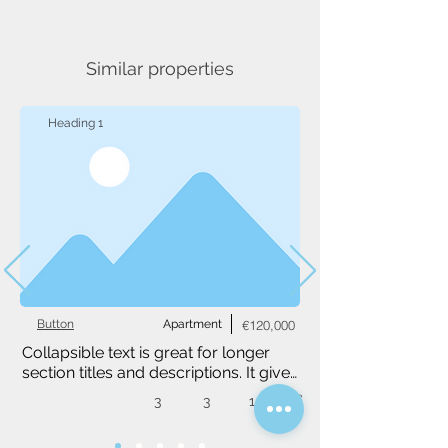
Similar properties
Heading 1
Button
Apartment
€120,000
Collapsible text is great for longer 
section titles and descriptions. It gives 
people access to all the info they 
3
3
1,234 m²
need, while keeping your layout 
clean. Link your text to anything, or 