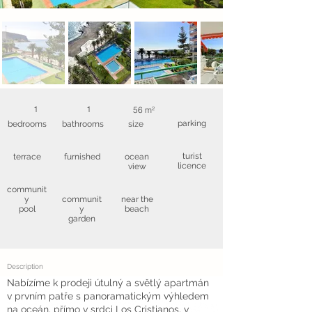
1
1
56 m²
parking
bedrooms
bathrooms
size
turist
terrace
furnished
ocean
licence
view
communit
y
communit
near the
pool
y
beach
garden
Description
Nabízíme k prodeji útulný a světlý apartmán
v prvním patře s panoramatickým výhledem
na oceán, přímo v srdci Los Cristianos, v