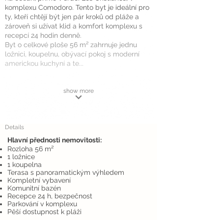
komplexu Comodoro. Tento byt je ideální pro
ty, kteří chtějí být jen pár kroků od pláže a
zároveň si užívat klid a komfort komplexu s
recepcí 24 hodin denně.
Byt o celkové ploše 56 m² zahrnuje jednu
ložnici, koupelnu, obývací pokoj s moderní
americkou kuchyní a te...
show more
Details
Hlavní přednosti nemovitosti:
Rozloha 56 m²
1 ložnice
1 koupelna
Terasa s panoramatickým výhledem
Kompletní vybavení
Komunitní bazén
Recepce 24 h, bezpečnost
Parkování v komplexu
Pěší dostupnost k pláži