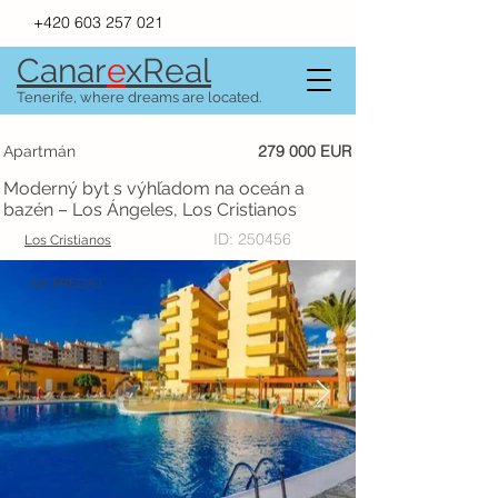
+420 603 257 021
Canar
e
xR
e
al
Tenerife, where dreams are located.
279 000 EUR
Apartmán
Moderný byt s výhľadom na oceán a
bazén – Los Ángeles, Los Cristianos
ID: 250456
Los Cristianos
NA PREDAJ