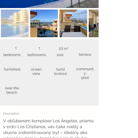
1
1
53 m²
terrace
bedrooms
bathrooms
size
communit
furnished
ocean
turist
y
view
licence
pool
near the
beach
Description
V obľúbenom komplexe Los Ángeles, priamo
v srdci Los Cristianos, vás čaká svetlý a
vkusne zrekonštruovaný byt – ideálny ako