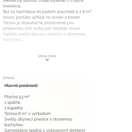
rekreačný domov, trvalé bývanie či chytrá
investícia.
Byt sa nachádza na piatom poschodí a z 8 m²
terasy ponúka výhľad na oceán a bazén.
Terasa je dostatočne priestranná pre
jedálenský stôl alebo pár lehátok. Vnútri
nájdete svetlý obývací priestor s otvorenou
kuchyňou ...
show more
Details
Hlavné prednosti:
Plocha 53 m²
1 spálňa
1 kúpeľňa
Terasa 8 m² s výhľadom
Svetlý obývací priestor s otvorenou
kuchyňou
Samostatná spálňa s vstavanými skriňami