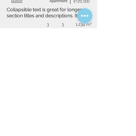
Button
Apartment
€120,000
Collapsible text is great for longer 
section titles and descriptions. It gives 
people access to all the info they 
3
3
1,234 m²
need, while keeping your layout 
clean. Link your text to anything, or 
set your text box to expand on click. 
Write your text here...
Do you have a specific idea?
We will be happy to find you a tailor-
made property, please specify your idea.
Villa
Apartment
House
Studio
Select property type (required)