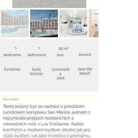
1
1
65 m²
terrace
bedrooms
bathrooms
size
near the
furnished
turist
communit
beach
licence
y
pool
Description
Tento krásný byt se nachází v prestižním
turistickém komplexu San Marino, jednom z
nejvyhledávanějších rezidenčních a
rekreačních míst v Los Cristianos. Nabízí
komfortní a moderní bydlení, ideální jak pro
stálé bydlení, tak jako investice k pronájmu.