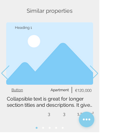
Similar properties
Heading 1
Button
Apartment
€120,000
Collapsible text is great for longer 
section titles and descriptions. It gives 
people access to all the info they 
3
3
1,234 m²
need, while keeping your layout 
clean. Link your text to anything, or 
set your text box to expand on click. 
Write your text here...