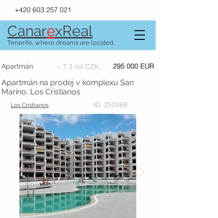
+420 603 257 021
Canar
e
xR
e
al
Tenerife, where dreams are located.
295 000 EUR
Apartmán
~ 7.3 mil CZK
Apartmán na prodej v komplexu San
Marino, Los Cristianos
ID: 250468
Los Cristianos
PRODÁNO