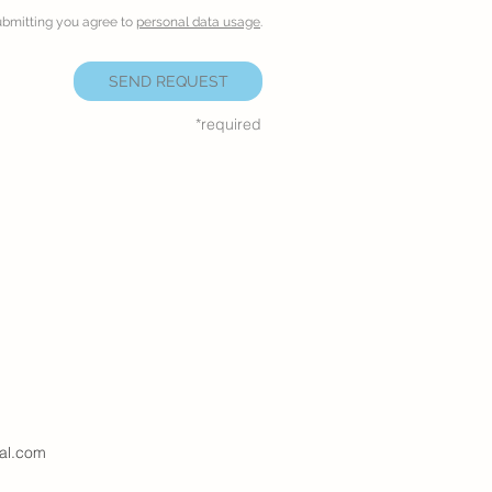
ubmitting you agree to
personal data usage
.
SEND REQUEST
*required
al.com