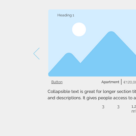
Heading 1
Button
Apartment
€120,0
Collapsible text is great for longer section tit
and descriptions. It gives people access to al
the info they need, while keeping your layout
3
3
1,
clean. Link your text to anything, or set your t
m
box to expand on click. Write your text here..