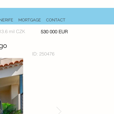
NERIFE
MORTGAGE
CONTACT
13.6 mil CZK
530 000 EUR
ago
ID: 250476