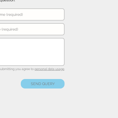
question.
submitting you agree to
personal data usage
.
SEND QUERY