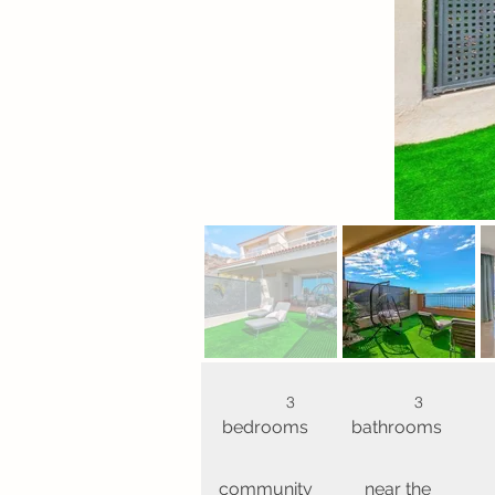
3
3
bedrooms
bathrooms
community
near the