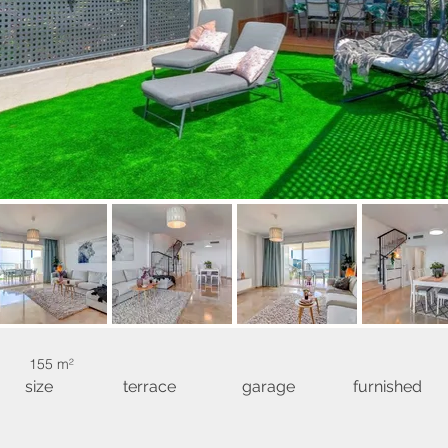
155 m²
size
terrace
garage
furnished