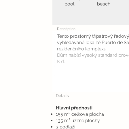
pool
beach
Description
Tento prostorný třípatrový řado
vyhledávané lokalitě Puerto de S
rezidenčního komplexu.
Dům nabízí vysoký standard prove
K d...
Details
Hlavní přednosti
155 m² celková plocha
135 m² užitné plochy
3 podlaží