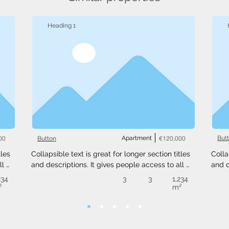
Heading 1
00
Apartment
€120,000
But
Button
les 
Collapsible text is great for longer section titles 
Colla
l 
and descriptions. It gives people access to all 
and d
 
the info they need, while keeping your layout 
the i
234
3
3
1,234
ext 
clean. Link your text to anything, or set your text 
clean
²
m²
.
box to expand on click. Write your text here...
box t