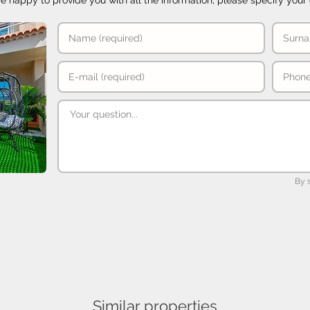
e happy to provide you with all the information, please specify your 
By 
Similar properties