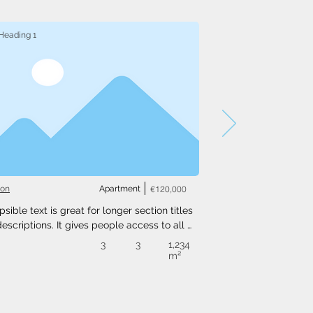
Heading 1
ton
Apartment
€120,000
psible text is great for longer section titles 
escriptions. It gives people access to all 
nfo they need, while keeping your layout 
3
3
1,234
. Link your text to anything, or set your text 
m²
o expand on click. Write your text here...