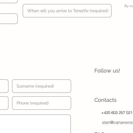
By s
Follow us!
Contacts
+420 603 257 021
stan@canarexre