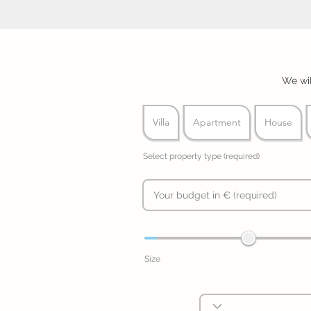
We wil
Villa
Apartment
House
Select property type (required)
Size