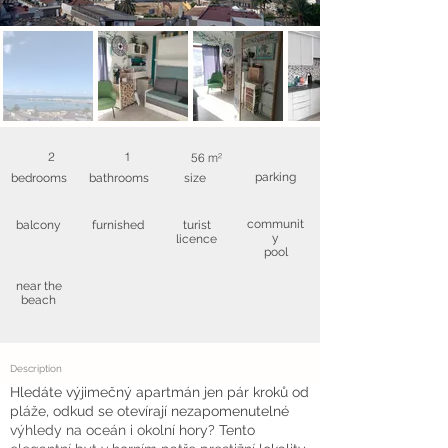
2
1
56 m²
parking
bedrooms
bathrooms
size
communit
balcony
furnished
turist
y
licence
pool
near the
beach
Description
Hledáte výjimečný apartmán jen pár kroků od
pláže, odkud se otevírají nezapomenutelné
výhledy na oceán i okolní hory? Tento