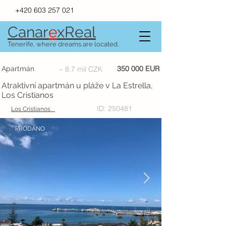
+420 603 257 021
Canar
e
xR
e
al
Tenerife, where dreams are located.
350 000 EUR
Apartmán
~ 8.7 mil CZK
Atraktivní apartmán u pláže v La Estrella,
Los Cristianos
ID: 250481
Los Cristianos
PRODÁNO