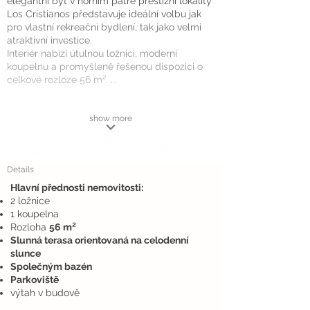
elegantní byt v horním patře prestižní lokality
Los Cristianos představuje ideální volbu jak
pro vlastní rekreační bydlení, tak jako velmi
atraktivní investice.
Interiér nabízí útulnou ložnici, moderní
koupelnu a promyšleně řešenou dispozici o
celkové rozloze 56 m². ...
show more
Details
Hlavní přednosti nemovitosti:
2 ložnice
1 koupelna
Rozloha
56 m²
Slunná terasa orientovaná na celodenní
slunce
Společným bazén
Parkoviště
výtah v budově