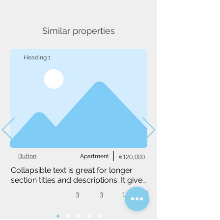
Similar properties
Heading 1
Button
Apartment
€120,000
Collapsible text is great for longer 
section titles and descriptions. It gives 
people access to all the info they 
3
3
1,234 m²
need, while keeping your layout 
clean. Link your text to anything, or 
set your text box to expand on click. 