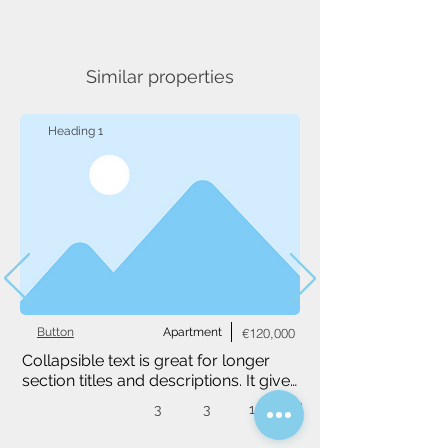
Similar properties
Heading 1
Button
Apartment
€120,000
Collapsible text is great for longer 
section titles and descriptions. It gives 
people access to all the info they 
3
3
1,234 m²
need, while keeping your layout 
clean. Link your text to anything, or 