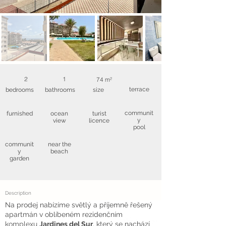
2
1
74 m²
terrace
bedrooms
bathrooms
size
communit
furnished
ocean
turist
y
view
licence
pool
communit
near the
y
beach
garden
Description
Na prodej nabízíme světlý a příjemně řešený
apartmán v oblíbeném rezidenčním
komplexu
Jardines del Sur
, který se nachází