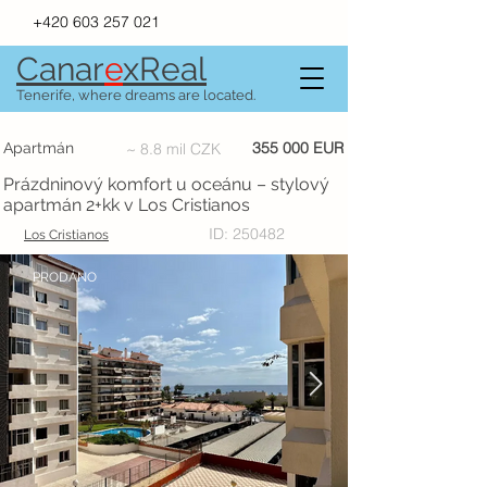
+420 603 257 021
Canar
e
xR
e
al
Tenerife, where dreams are located.
355 000 EUR
Apartmán
~ 8.8 mil CZK
Prázdninový komfort u oceánu – stylový
apartmán 2+kk v Los Cristianos
ID: 250482
Los Cristianos
PRODÁNO