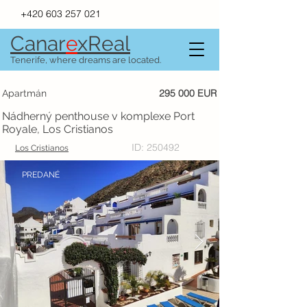
+420 603 257 021
Canar
e
xR
e
al
Tenerife, where dreams are located.
295 000 EUR
Apartmán
Nádherný penthouse v komplexe Port
Royale, Los Cristianos
ID: 250492
Los Cristianos
PREDANÉ