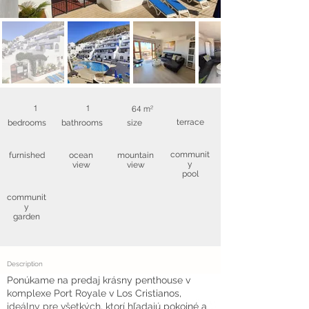
1
1
64 m²
terrace
bedrooms
bathrooms
size
communit
furnished
ocean
mountain
y
view
view
pool
communit
y
garden
Description
Ponúkame na predaj krásny penthouse v
komplexe Port Royale v Los Cristianos,
ideálny pre všetkých, ktorí hľadajú pokojné a