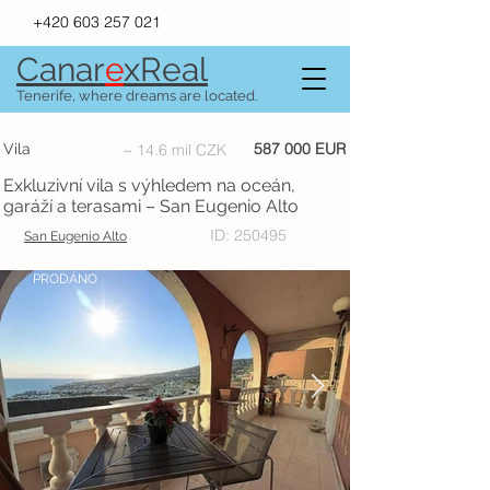
+420 603 257 021
Canar
e
xR
e
al
Tenerife, where dreams are located.
587 000 EUR
Vila
~ 14.6 mil CZK
Exkluzivní vila s výhledem na oceán,
garáží a terasami – San Eugenio Alto
ID: 250495
San Eugenio Alto
PRODÁNO