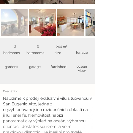
2
3
244 m²
terrace
bedrooms
bathrooms
size
ocean
gardens
garage
furnished
view
Description
Nabízíme k prodeji exkluzivní vilu situovanou v
San Eugenio Alto, jedné z
nejvyhledávanějších rezidenčních oblastí na
jihu Tenerife. Nemovitost nabízí
panoramatický výhled na oceán, výbornou
orientaci, dostatek soukromí a velmi
praktickou dispozici. Je ideální pro trvalé