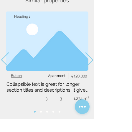
Similar properties
Heading 1
Button
Apartment
€120,000
Collapsible text is great for longer 
section titles and descriptions. It gives 
people access to all the info they 
3
3
1,234 m²
need, while keeping your layout 
clean. Link your text to anything, or 
set your text box to expand on click. 
Write your text here...