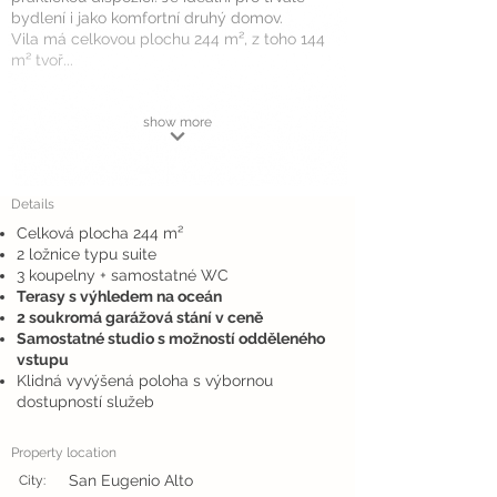
bydlení i jako komfortní druhý domov.
Vila má celkovou plochu 244 m², z toho 144
m² tvoř...
show more
Details
Celková plocha 244 m²
2 ložnice typu suite
3 koupelny + samostatné WC
Terasy s výhledem na oceán
2 soukromá garážová stání v ceně
Samostatné studio s možností odděleného
vstupu
Klidná vyvýšená poloha s výbornou
dostupností služeb
Property location
San Eugenio Alto
City: