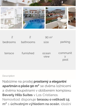
2
2
90 m²
parking
bedrooms
bathrooms
size
communit
terrace
furnished
ocean
y
view
pool
Description
Nabízíme na prodej
prostorný a elegantní
apartmán o ploše 90 m²
se dvěma ložnicemi
a dvěma koupelnami v oblíbeném komplexu
Beverly Hills Suites
v Los Cristianos.
Nemovitost disponuje
terasou o velikosti 15
m²
s
úchvatným výhledem na oceán
, ideální