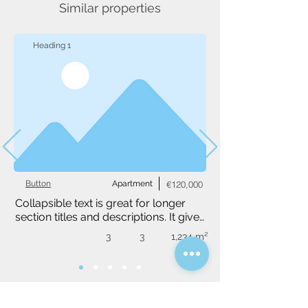
Similar properties
Heading 1
Button
Apartment
€120,000
Collapsible text is great for longer 
section titles and descriptions. It gives 
people access to all the info they 
3
3
1,234 m²
need, while keeping your layout 
clean. Link your text to anything, or 
set your text box to expand on click. 
Write your text here...