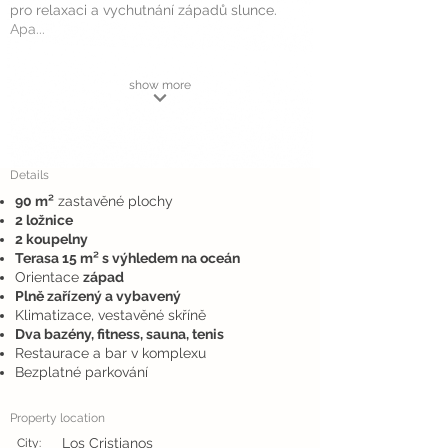
pro relaxaci a vychutnání západů slunce.
Apa...
show more
Details
90 m²
zastavěné plochy
2 ložnice
2 koupelny
Terasa 15 m² s výhledem na oceán
Orientace
západ
Plně zařízený a vybavený
Klimatizace, vestavěné skříně
Dva bazény, fitness, sauna, tenis
Restaurace a bar v komplexu
Bezplatné parkování
Property location
Los Cristianos
City: