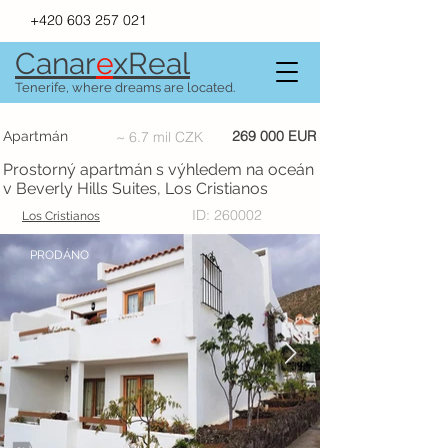
+420 603 257 021
Canar
e
xR
e
al
Tenerife, where dreams are located.
269 000 EUR
Apartmán
~ 6.7 mil CZK
Prostorný apartmán s výhledem na oceán
v Beverly Hills Suites, Los Cristianos
ID: 260002
Los Cristianos
PRODÁNO