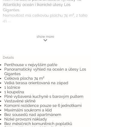
Atlantický oceán i ikonické útesy Los
Gigantes.
Nemovitost má celkovou plochu 74 m², z toho
41 ...
show more
Details
Penthouse v nejvyšším patře
Panoramatický výhled na oceán a útesy Los
Gigantes
Celková plocha 74 m²
Velká terasa orientovaná na západ
1 ložnice
1 koupelna
Plně vybavená kuchyně s barovým pultem
Vestavěné skříně
Komorní rezidence pouze se 6 jednotkami
Maximální soukromí a klid
Bez sousedů nad apartmánem
Nízké provozní náklady
Bez měsíčních komunitních poplatků