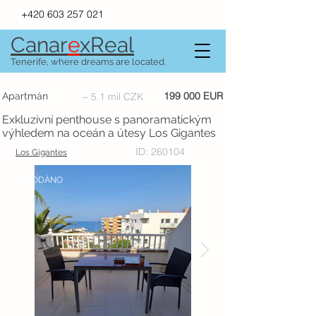
+420 603 257 021
Canar
e
xR
e
al
Tenerife, where dreams are located.
199 000 EUR
Apartmán
~ 5.1 mil CZK
Exkluzivní penthouse s panoramatickým
výhledem na oceán a útesy Los Gigantes
ID: 260104
Los Gigantes
PRODÁNO