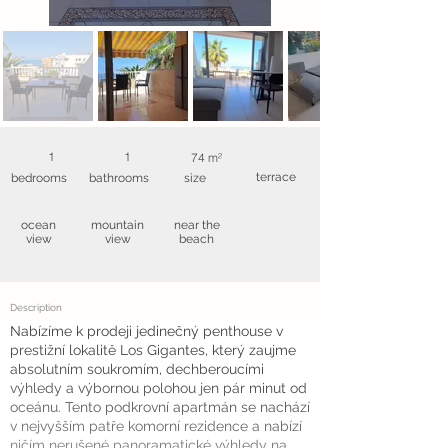
1
1
74 m²
terrace
bedrooms
bathrooms
size
ocean
mountain
near the
view
view
beach
Description
Nabízíme k prodeji jedinečný penthouse v
prestižní lokalitě Los Gigantes, který zaujme
absolutním soukromím, dechberoucími
výhledy a výbornou polohou jen pár minut od
oceánu. Tento podkrovní apartmán se nachází
v nejvyšším patře komorní rezidence a nabízí
ničím nerušené panoramatické výhledy na