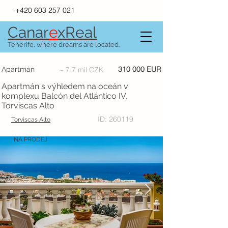
+420 603 257 021
Canar
e
xR
e
al
Tenerife, where dreams are located.
310 000 EUR
Apartmán
~ 7.7 mil CZK
Apartmán s výhledem na oceán v
komplexu Balcón del Atlántico IV,
Torviscas Alto
ID: 260119
Torviscas Alto
NA PRODEJ