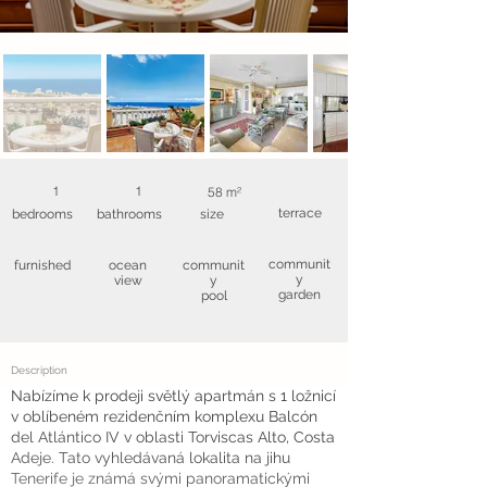
1
1
58 m²
terrace
bedrooms
bathrooms
size
communit
furnished
ocean
communit
y
view
y
garden
pool
Description
Nabízíme k prodeji světlý apartmán s 1 ložnicí
v oblíbeném rezidenčním komplexu Balcón
del Atlántico IV v oblasti Torviscas Alto, Costa
Adeje. Tato vyhledávaná lokalita na jihu
Tenerife je známá svými panoramatickými