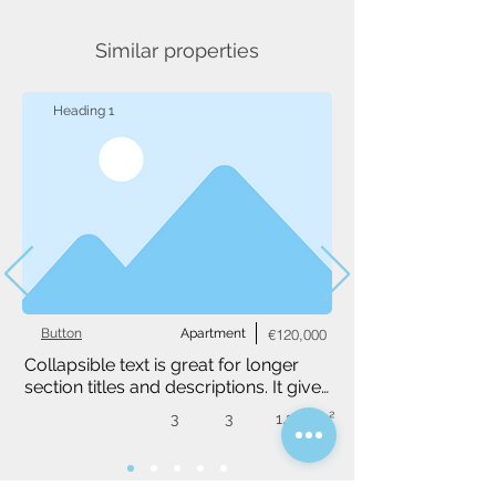
Similar properties
Heading 1
Button
Apartment
€120,000
Collapsible text is great for longer 
section titles and descriptions. It gives 
people access to all the info they 
3
3
1,234 m²
need, while keeping your layout 
clean. Link your text to anything, or 
set your text box to expand on click. 