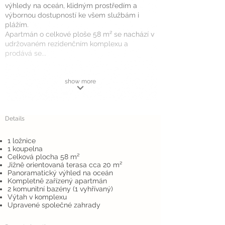
výhledy na oceán, klidným prostředím a
výbornou dostupností ke všem službám i
plážím.
Apartmán o celkové ploše 58 m² se nachází v
udržovaném rezidenčním komplexu a
prodává se...
show more
Details
1 ložnice
1 koupelna
Celková plocha 58 m²
Jižně orientovaná terasa cca 20 m²
Panoramatický výhled na oceán
Kompletně zařízený apartmán
2 komunitní bazény (1 vyhřívaný)
Výtah v komplexu
Upravené společné zahrady