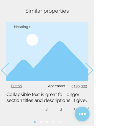
Similar properties
Heading 1
Button
Apartment
€120,000
Collapsible text is great for longer 
section titles and descriptions. It gives 
people access to all the info they 
3
3
1,234 m²
need, while keeping your layout 
clean. Link your text to anything, or 
set your text box to expand on click. 
Write your text here...