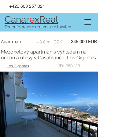
+420 603 257 021
Canar
e
xR
e
al
Tenerife, where dreams are located.
345 000 EUR
Apartmán
~ 8.6 mil CZK
Mezonetový apartmán s výhledem na
oceán a útesy v Casablanca, Los Gigantes
ID: 260129
Los Gigantes
NA PRODEJ