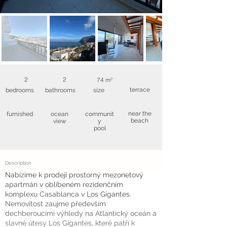
2
2
74 m²
terrace
bedrooms
bathrooms
size
near the
furnished
ocean
communit
beach
view
y
pool
Description
Nabízíme k prodeji prostorný mezonetový
apartmán v oblíbeném rezidenčním
komplexu Casablanca v Los Gigantes.
Nemovitost zaujme především
dechberoucími výhledy na Atlantický oceán a
slavné útesy Los Gigantes, které patří k