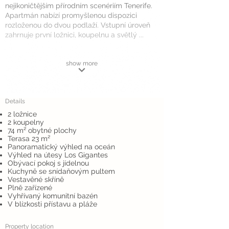
nejikoničtějším přírodním scenériím Tenerife.
Apartmán nabízí promyšlenou dispozici
rozloženou do dvou podlaží. Vstupní úroveň
zahrnuje první ložnici, koupelnu a světlý ...
show more
Details
2 ložnice
2 koupelny
74 m² obytné plochy
Terasa 23 m²
Panoramatický výhled na oceán
Výhled na útesy Los Gigantes
Obývací pokoj s jídelnou
Kuchyně se snídaňovým pultem
Vestavěné skříně
Plně zařízené
Vyhřívaný komunitní bazén
V blízkosti přístavu a pláže
Property location