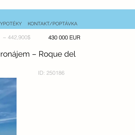
YPOTÉKY
KONTAKT/POPTÁVKA
~ 442,900$
430 000 EUR
pronájem – Roque del
ID: 250186