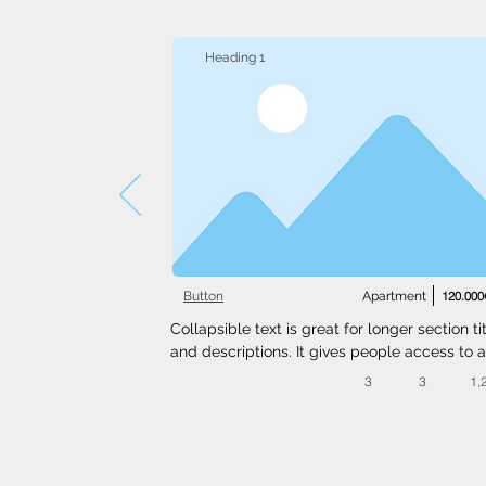
Heading 1
Button
Apartment
120.000
Collapsible text is great for longer section tit
and descriptions. It gives people access to al
the info they need, while keeping your layout
3
3
1,
clean. Link your text to anything, or set your t
box to expand on click. Write your text here..