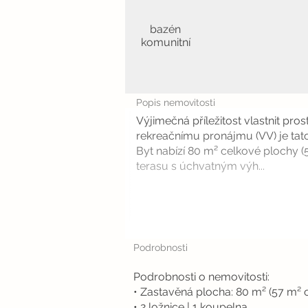
bazén
komunitní
Popis nemovitosti
Výjimečná příležitost vlastnit pro
rekreačnímu pronájmu (VV) je tato
Byt nabízí 80 m² celkové plochy (
terasu s úchvatným výh...
Podrobnosti
Podrobnosti o nemovitosti:
• Zastavěná plocha: 80 m² (57 m² 
• 2 ložnice | 1 koupelna