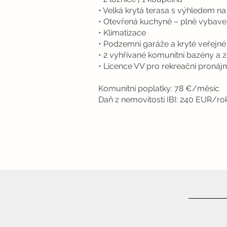
• Velká krytá terasa s výhledem n
• Otevřená kuchyně – plně vybav
• Klimatizace
• Podzemní garáže a kryté veřejné
• 2 vyhřívané komunitní bazény a 
• Licence VV pro rekreační pronáj
Komunitní poplatky: 78 €/měsíc
Daň z nemovitosti IBI: 240 EUR/ro