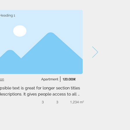
Heading 1
ton
Apartment
120.000€
psible text is great for longer section titles 
escriptions. It gives people access to all 
nfo they need, while keeping your layout 
3
3
1,234 m²
. Link your text to anything, or set your text 
o expand on click. Write your text here...