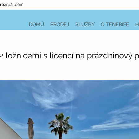
rexreal.com
DOMŮ
PRODEJ
SLUŽBY
O TENERIFE
H
 ložnicemi s licencí na prázdninový 