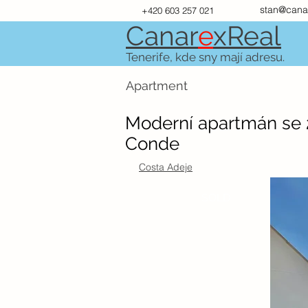
stan@cana
+420 603 257 021
Canar
e
xR
e
al
Tenerife, kde sny mají adresu.
Apartment
Moderní apartmán se 2
Conde
Costa Adeje
SOLD