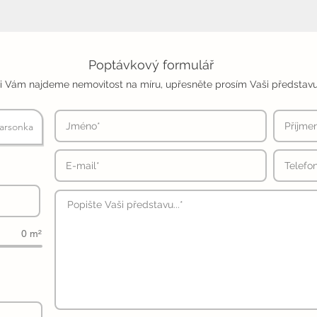
Poptávkový formulář
i Vám najdeme nemovitost na míru, upřesněte prosím Vaši představu
arsonka
0 m²