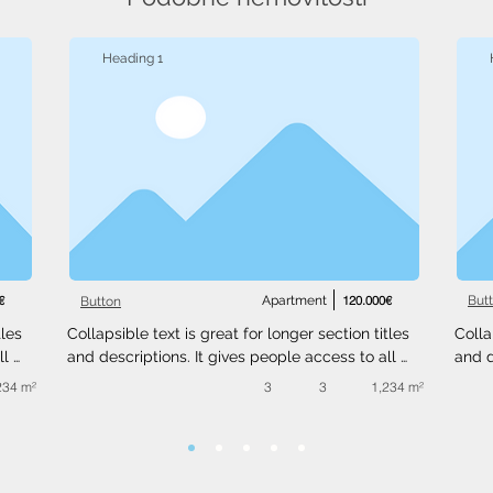
Heading 1
€
Apartment
120.000€
But
Button
les 
Collapsible text is great for longer section titles 
Colla
l 
and descriptions. It gives people access to all 
and d
 
the info they need, while keeping your layout 
the i
234 m²
3
3
1,234 m²
ext 
clean. Link your text to anything, or set your text 
clean
.
box to expand on click. Write your text here...
box t