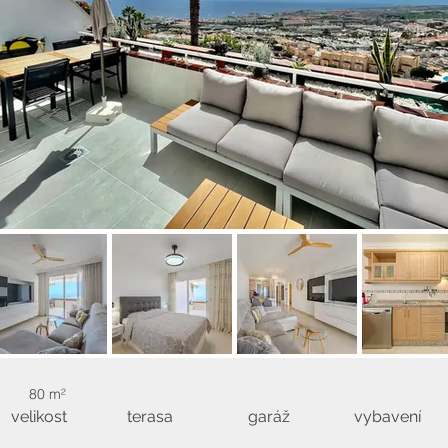
80 m²
velikost
terasa
garáž
vybavení