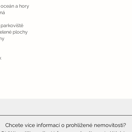
a oceán a hory
ená
 parkoviště
zelené plochy
my
k
Chcete více informací o prohlížené nemovitosti?