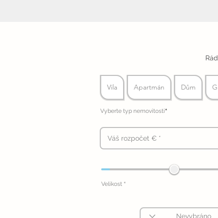
Rád
Vila
Apartmán
Dům
G
*
Vyberte typ nemovitosti
*
Velikost