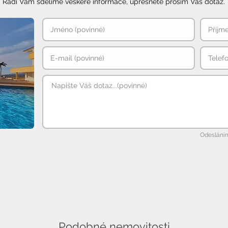
Rádi Vám sdělíme veškeré informace, upřesněte prosím Váš dotaz.
Odesláním
Podobné nemovitosti