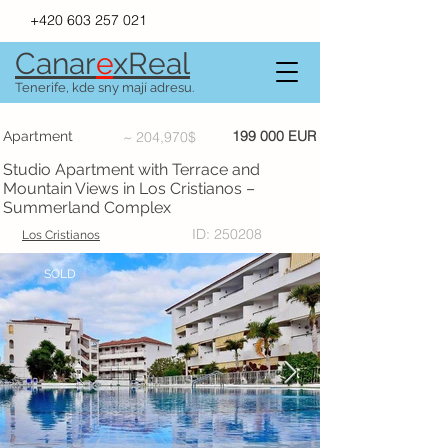
+420 603 257 021
Canar
e
xR
e
al
Tenerife, kde sny mají adresu.
199 000 EUR
Apartment
~ 204,970$
Studio Apartment with Terrace and
Mountain Views in Los Cristianos –
Summerland Complex
ID: 250208
Los Cristianos
SOLD