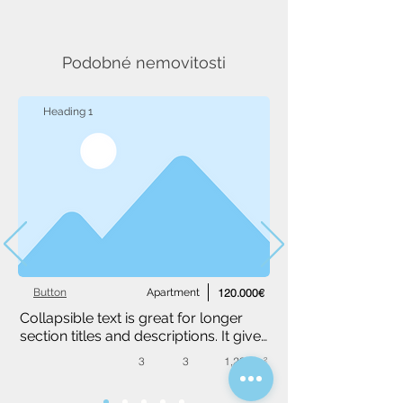
Podobné nemovitosti
Heading 1
Button
Apartment
120.000€
Collapsible text is great for longer 
section titles and descriptions. It gives 
people access to all the info they 
3
3
1,234 m²
need, while keeping your layout 
clean. Link your text to anything, or 