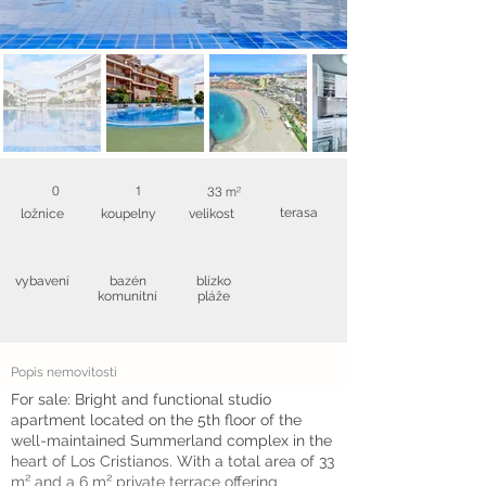
0
1
33 m²
terasa
ložnice
koupelny
velikost
vybavení
bazén
blízko
komunitní
pláže
Popis nemovitosti
For sale: Bright and functional studio
apartment located on the 5th floor of the
well-maintained Summerland complex in the
heart of Los Cristianos. With a total area of 33
m² and a 6 m² private terrace offering