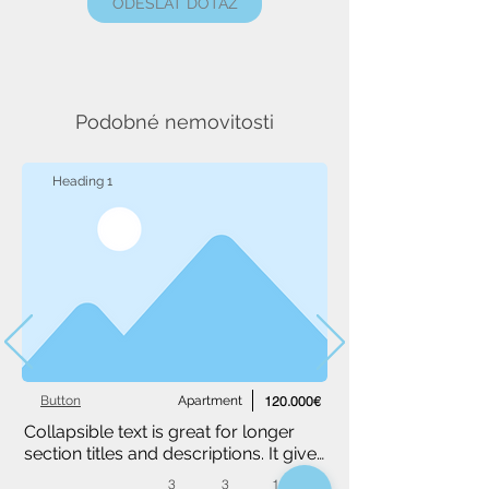
ODESLAT DOTAZ
Podobné nemovitosti
Heading 1
Button
Apartment
120.000€
Collapsible text is great for longer 
section titles and descriptions. It gives 
people access to all the info they 
3
3
1,234 m²