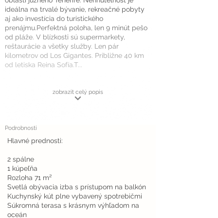
oblasti južného Tenerife. Nehnuteľnosť je
ideálna na trvalé bývanie, rekreačné pobyty
aj ako investícia do turistického
prenájmu.Perfektná poloha, len 9 minút pešo
od pláže. V blízkosti sú supermarkety,
reštaurácie a všetky služby. Len pár
kilometrov od Los Gigantes. Približne 40 km
od letiska Reina Sofía.T...
zobrazit celý popis
Podrobnosti
Hlavné prednosti:
2 spálne
1 kúpeľňa
Rozloha 71 m²
Svetlá obývacia izba s prístupom na balkón
Kuchynský kút plne vybavený spotrebičmi
Súkromná terasa s krásnym výhľadom na
oceán