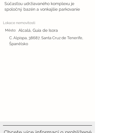
Súčasťou udržiavaného komplexu je
spoločný bazén a vonkajšie parkovanie
Lokace nemovitosti
Alcalá, Guía de Isora
Město:
C. Alpispa, 38687, Santa Cruz de Tenerife,
Španělsko
Chcete více informací o prohlížené