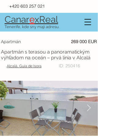
+420 603 257 021
Canar
e
xR
e
al
Tenerife, kde sny mají adresu.
269 000 EUR
Apartmán
Apartmán s terasou a panoramatickým
výhľadom na oceán – prvá línia v Alcalá
ID: 250416
Alcalá, Guía de Isora
PREDANÉ