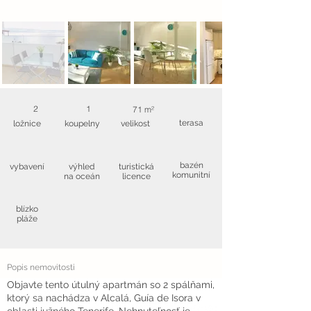
2
1
71 m²
terasa
ložnice
koupelny
velikost
bazén
vybavení
výhled
turistická
komunitní
na oceán
licence
blízko
pláže
Popis nemovitosti
Objavte tento útulný apartmán so 2 spálňami,
ktorý sa nachádza v Alcalá, Guía de Isora v