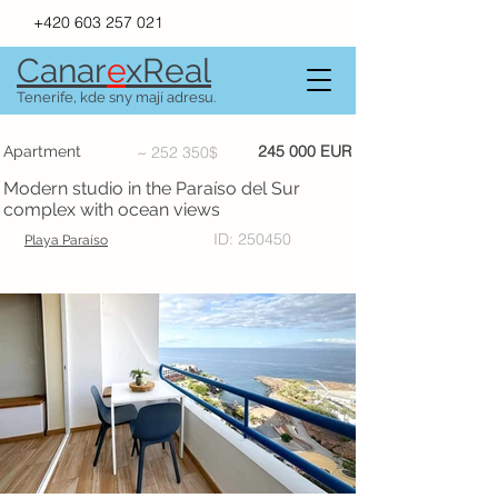
+420 603 257 021
Canar
e
xR
e
al
Tenerife, kde sny mají adresu.
245 000 EUR
Apartment
~ 252 350$
Modern studio in the Paraíso del Sur
complex with ocean views
ID: 250450
Playa Paraíso
SOLD