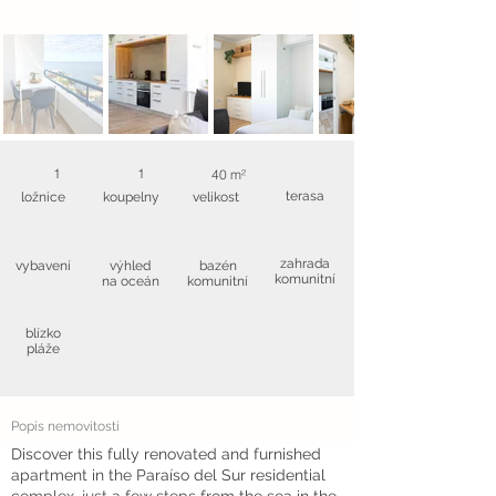
1
1
40 m²
terasa
ložnice
koupelny
velikost
zahrada
vybavení
výhled
bazén
komunitní
na oceán
komunitní
blízko
pláže
Popis nemovitosti
Discover this fully renovated and furnished
apartment in the Paraíso del Sur residential