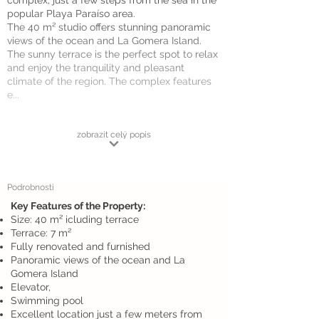
complex, just a few steps from the sea in the
popular Playa Paraíso area.
The 40 m² studio offers stunning panoramic
views of the ocean and La Gomera Island.
The sunny terrace is the perfect spot to relax
and enjoy the tranquility and pleasant
climate of the region. The complex features
e...
zobrazit celý popis
Podrobnosti
Key Features of the Property:
Size: 40 m² icluding terrace
Terrace: 7 m²
Fully renovated and furnished
Panoramic views of the ocean and La
Gomera Island
Elevator,
Swimming pool
Excellent location just a few meters from