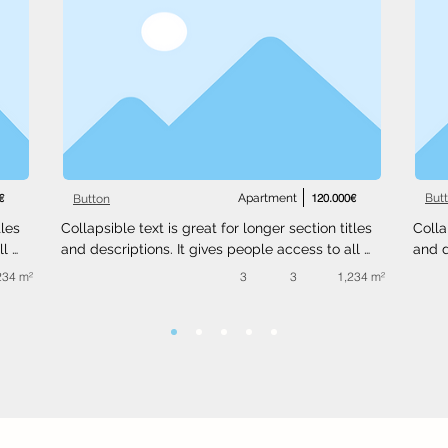
€
Apartment
120.000€
But
Button
les 
Collapsible text is great for longer section titles 
Colla
l 
and descriptions. It gives people access to all 
and d
 
the info they need, while keeping your layout 
the i
234 m²
3
3
1,234 m²
ext 
clean. Link your text to anything, or set your text 
clean
.
box to expand on click. Write your text here...
box t