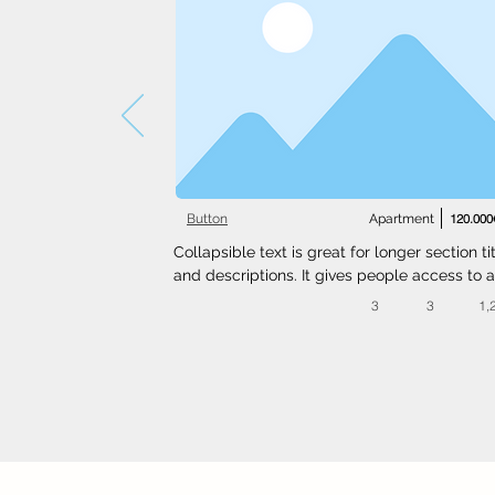
Button
Apartment
120.000
Collapsible text is great for longer section tit
and descriptions. It gives people access to al
the info they need, while keeping your layout
3
3
1,
clean. Link your text to anything, or set your t
box to expand on click. Write your text here..