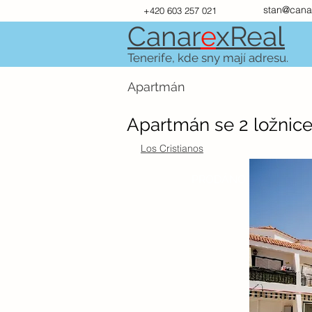
stan@cana
+420 603 257 021
Canar
e
xR
e
al
Tenerife, kde sny mají adresu.
Apartmán
Apartmán se 2 ložnice
Los Cristianos
PRODÁNO