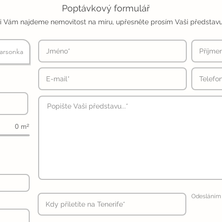
Poptávkový formulář
i Vám najdeme nemovitost na míru, upřesněte prosím Vaši představu
arsonka
0 m²
Odesláním 