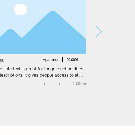
ton
Apartment
120.000€
psible text is great for longer section titles 
escriptions. It gives people access to all 
nfo they need, while keeping your layout 
3
3
1,234 m²
. Link your text to anything, or set your text 
o expand on click. Write your text here...