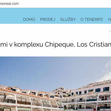
rexreal.com
DOMŮ
PRODEJ
SLUŽBY
O TENERIFE
H
~
mi v komplexu Chipeque, Los Cristia