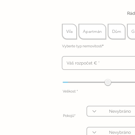
Rád
Vila
Apartmán
Dům
G
*
Vyberte typ nemovitosti
*
Velikost
*
Pokojů