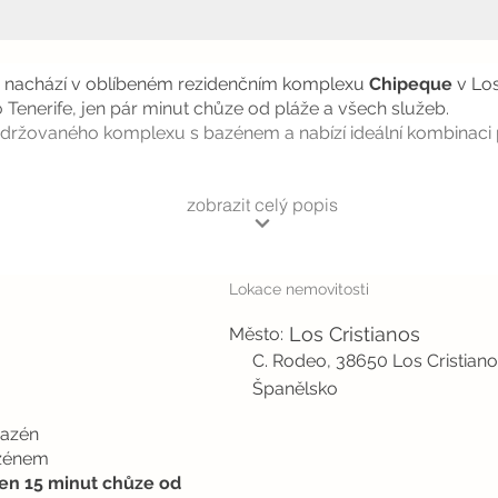
se nachází v oblíbeném rezidenčním komplexu
Chipeque
v Los
o Tenerife, jen pár minut chůze od pláže a všech služeb.
ě udržovaného komplexu s bazénem a nabízí ideální kombinaci p
zobrazit celý popis
Lokace nemovitosti
Los Cristianos
Město:
C. Rodeo, 38650 Los Cristiano
Španělsko
bazén
zénem
jen 15 minut chůze od