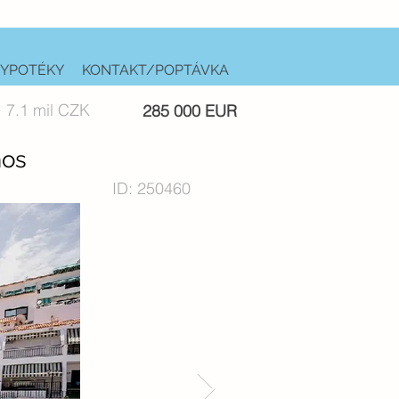
YPOTÉKY
KONTAKT/POPTÁVKA
 7.1 mil CZK
285 000 EUR
nos
ID: 250460