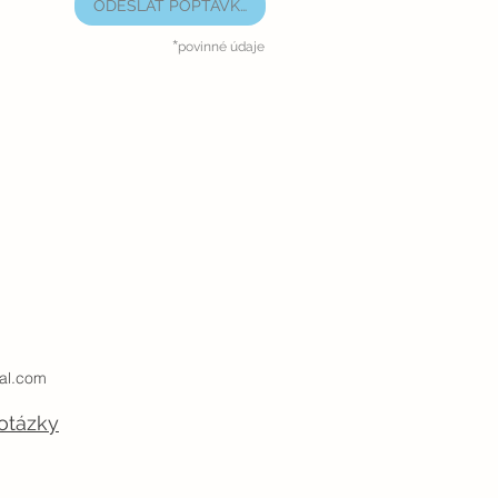
ODESLAT POPTÁVKU
*
povinné údaje
al.com
otázky