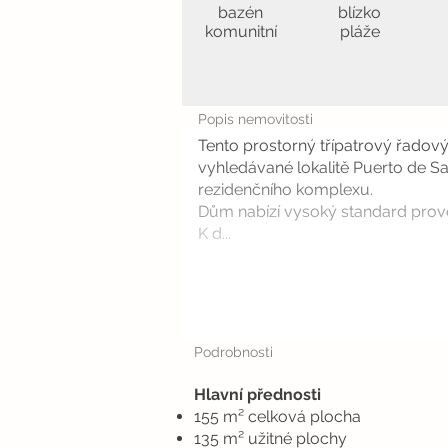
bazén
blízko
komunitní
pláže
Popis nemovitosti
Tento prostorný třípatrový řado
vyhledávané lokalitě Puerto de S
rezidenčního komplexu.
Dům nabízí vysoký standard prove
K d...
Podrobnosti
Hlavní přednosti
155 m² celková plocha
135 m² užitné plochy