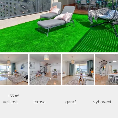
155 m²
velikost
terasa
garáž
vybavení