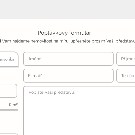
Poptávkový formulář
i Vám najdeme nemovitost na míru, upřesněte prosím Vaši představu
arsonka
0 m²