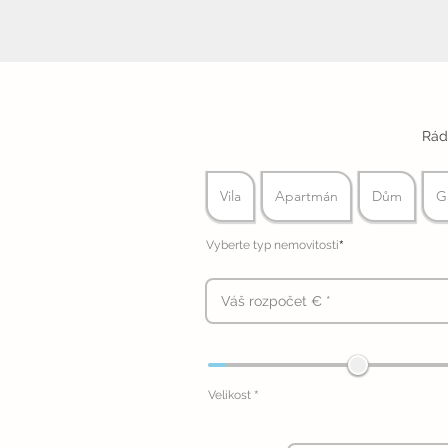
Rád
Vila
Apartmán
Dům
G
*
Vyberte typ nemovitosti
*
Velikost