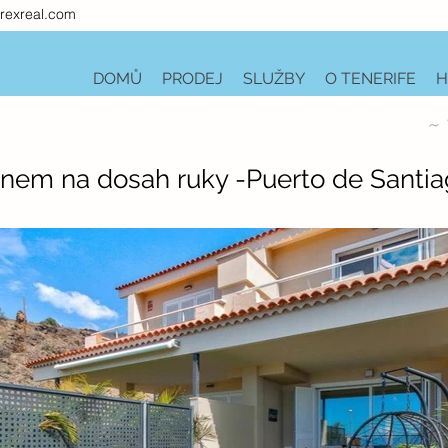
rexreal.com
DOMŮ
PRODEJ
SLUŽBY
O TENERIFE
H
~ 
ánem na dosah ruky -Puerto de Santi