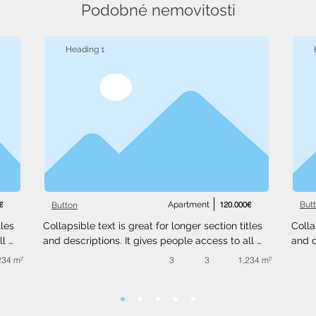
Podobné nemovitosti
Heading 1
€
Apartment
120.000€
But
Button
les 
Collapsible text is great for longer section titles 
Colla
l 
and descriptions. It gives people access to all 
and d
 
the info they need, while keeping your layout 
the i
234 m²
3
3
1,234 m²
ext 
clean. Link your text to anything, or set your text 
clean
.
box to expand on click. Write your text here...
box t