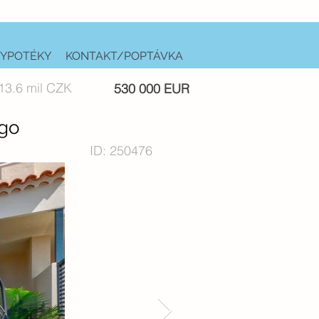
YPOTÉKY
KONTAKT/POPTÁVKA
13.6 mil CZK
530 000 EUR
ago
ID: 250476