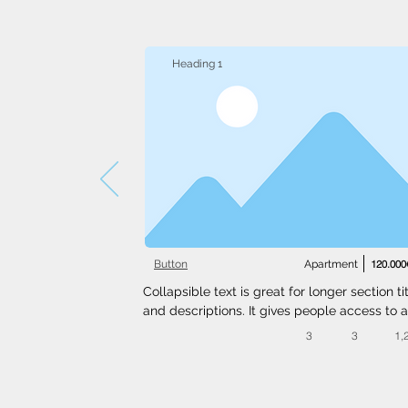
Heading 1
Button
Apartment
120.000
Collapsible text is great for longer section tit
and descriptions. It gives people access to al
the info they need, while keeping your layout
3
3
1,
clean. Link your text to anything, or set your t
box to expand on click. Write your text here..