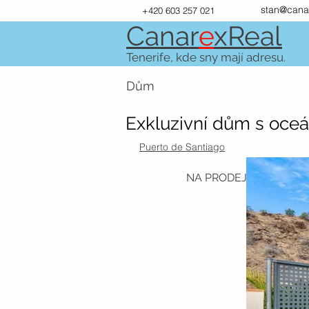
stan@cana
+420 603 257 021
Canar
e
xR
e
al
Tenerife, kde sny mají adresu.
Dům
Exkluzivní dům s oce
Puerto de Santiago
NA PRODEJ