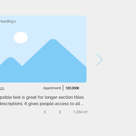
Heading 1
ton
Apartment
120.000€
psible text is great for longer section titles 
escriptions. It gives people access to all 
nfo they need, while keeping your layout 
3
3
1,234 m²
. Link your text to anything, or set your text 
o expand on click. Write your text here...