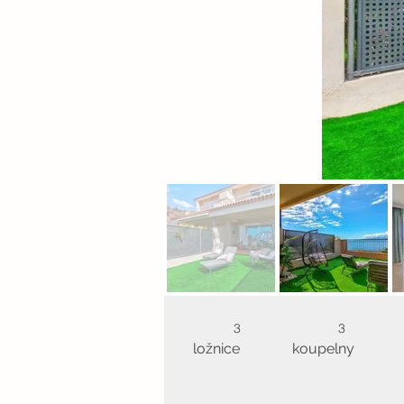
3
3
ložnice
koupelny