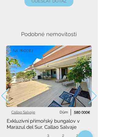
ODESLAT DOTAZ
Podobné nemovitosti
NA PRODEJ
Callao Salvaje
Dům
580 000€
Exkluzivní přímořský bungalov v 
Marazul del Sur, Callao Salvaje
3
2
222 m²