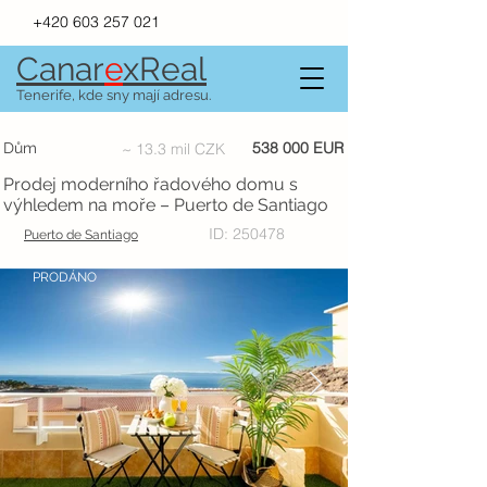
+420 603 257 021
Canar
e
xR
e
al
Tenerife, kde sny mají adresu.
538 000 EUR
Dům
~ 13.3 mil CZK
Prodej moderního řadového domu s
výhledem na moře – Puerto de Santiago
ID: 250478
Puerto de Santiago
PRODÁNO