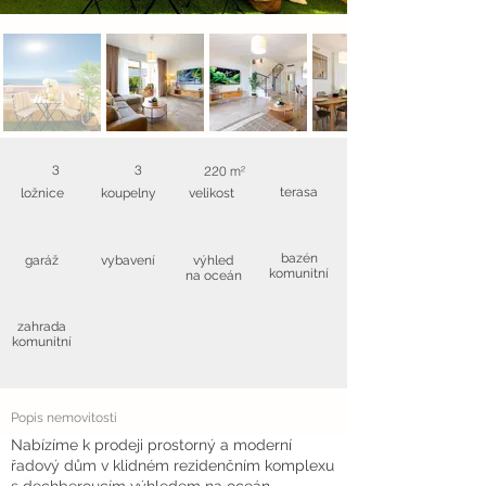
3
3
220 m²
terasa
ložnice
koupelny
velikost
bazén
garáž
vybavení
výhled
komunitní
na oceán
zahrada
komunitní
Popis nemovitosti
Nabízíme k prodeji prostorný a moderní
řadový dům v klidném rezidenčním komplexu