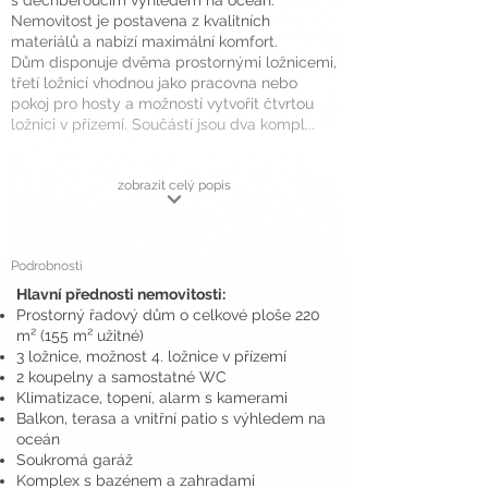
s dechberoucím výhledem na oceán.
Nemovitost je postavena z kvalitních
materiálů a nabízí maximální komfort.
Dům disponuje dvěma prostornými ložnicemi,
třetí ložnicí vhodnou jako pracovna nebo
pokoj pro hosty a možností vytvořit čtvrtou
ložnici v přízemí. Součástí jsou dva kompl...
zobrazit celý popis
Podrobnosti
Hlavní přednosti nemovitosti:
Prostorný řadový dům o celkové ploše 220
m² (155 m² užitné)
3 ložnice, možnost 4. ložnice v přízemí
2 koupelny a samostatné WC
Klimatizace, topení, alarm s kamerami
Balkon, terasa a vnitřní patio s výhledem na
oceán
Soukromá garáž
Komplex s bazénem a zahradami