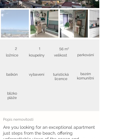
2
1
56 m²
parkování
ložnice
koupelny
velikost
bazén
balkón
vybavení
turistická
komunitní
licence
blízko
pláže
Popis nemovitosti
Are you looking for an exceptional apartment
just steps from the beach, offering