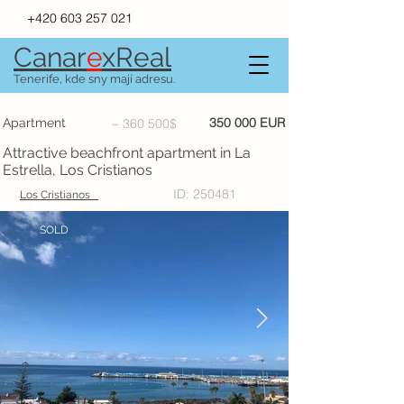
+420 603 257 021
Canar
e
xR
e
al
Tenerife, kde sny mají adresu.
350 000 EUR
Apartment
~ 360 500$
Attractive beachfront apartment in La
Estrella, Los Cristianos
ID: 250481
Los Cristianos
SOLD