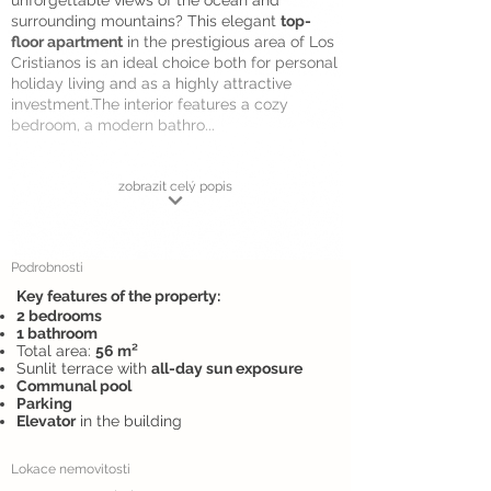
unforgettable views of the ocean and
surrounding mountains? This elegant
top-
floor apartment
in the prestigious area of Los
Cristianos is an ideal choice both for personal
holiday living and as a highly attractive
investment.The interior features a cozy
bedroom, a modern bathro...
zobrazit celý popis
Podrobnosti
Key features of the property:
2 bedrooms
1 bathroom
Total area:
56 m²
Sunlit terrace with
all-day sun exposure
Communal pool
Parking
Elevator
in the building
Lokace nemovitosti