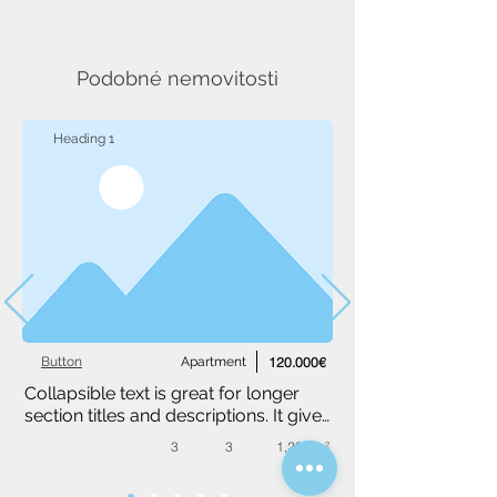
Podobné nemovitosti
Heading 1
Button
Apartment
120.000€
Collapsible text is great for longer 
section titles and descriptions. It gives 
people access to all the info they 
3
3
1,234 m²
need, while keeping your layout 
clean. Link your text to anything, or 