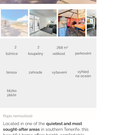
2
2
268 m²
parkování
ložnice
koupelny
velikost
výhled
terasa
zahrada
vybavení
na oceán
blízko
pláže
Popis nemovitosti
Located in one of the
quietest and most
sought-after areas
in southern Tenerife, this