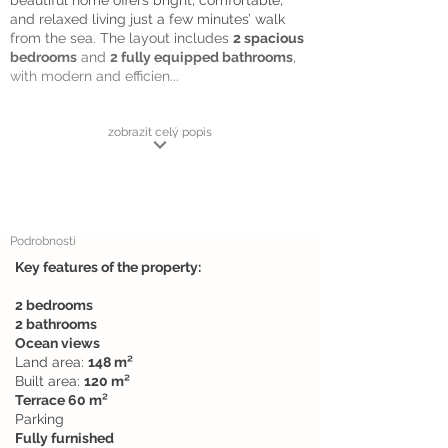
beautiful home offers bright, comfortable,
and relaxed living just a few minutes’ walk
from the sea. The layout includes
2 spacious
bedrooms
and
2 fully equipped bathrooms
,
with modern and efficien...
zobrazit celý popis
Podrobnosti
Key features of the property:
2 bedrooms
2 bathrooms
Ocean views
Land area:
148 m²
Built area:
120 m²
Terrace 60 m²
Parking
Fully furnished