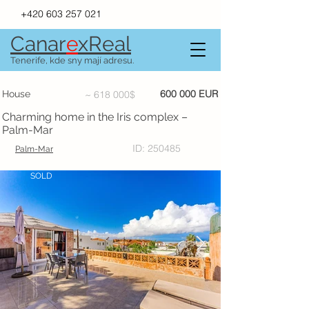
+420 603 257 021
Canar
e
xR
e
al
Tenerife, kde sny mají adresu.
600 000 EUR
House
~ 618 000$
Charming home in the Iris complex –
Palm-Mar
ID: 250485
Palm-Mar
SOLD