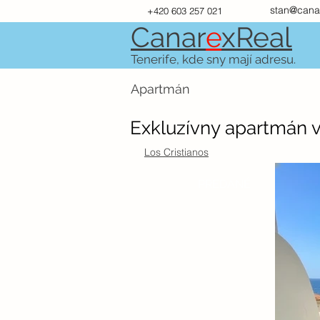
stan@cana
+420 603 257 021
Canar
e
xR
e
al
Tenerife, kde sny mají adresu.
Apartmán
Exkluzívny apartmán v
Los Cristianos
PREDANÉ