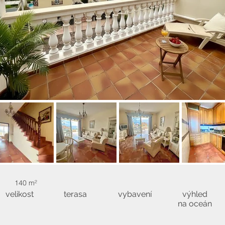
140 m²
velikost
terasa
vybavení
výhled
na oceán