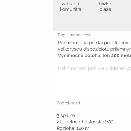
zahrada
blízko
komunitní
pláže
Popis nemovitosti
Ponúkame na predaj priestranný
veľkorysou dispozíciou, príjemný
Výnimočná poloha, len 200 met
Nehnuteľnosť ponúka približne 140
Podrobnosti
3 spálne
2 kúpeľne + hosťovské WC
Rozloha: 140 m²