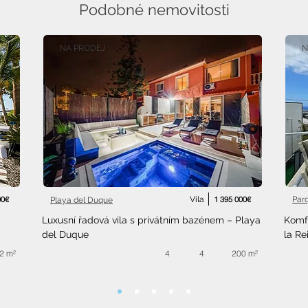
Podobné nemovitosti
NA PRODEJ
N
00€
Vila
1 395 000€
Par
Playa del Duque
Luxusní řadová vila s privátním bazénem – Playa 
Komfo
del Duque
la Re
2 m²
4
4
200 m²