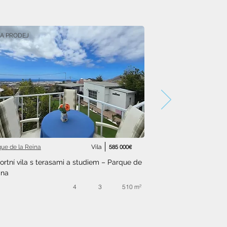
A PRODEJ
que de la Reina
Vila
585 000€
rtní vila s terasami a studiem – Parque de 
ina
4
3
510 m²