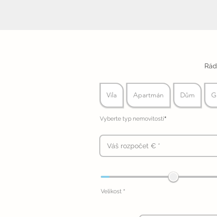
Rád
Vila
Apartmán
Dům
G
*
Vyberte typ nemovitosti
*
Velikost