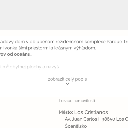
 radový dom v obľúbenom rezidenčnom komplexe Parque Trop
mi vonkajšími priestormi a krásnym výhľadom.
rov od oceánu.
 m² obytnej plochy a navyš...
zobrazit celý popis
Lokace nemovitosti
Los Cristianos
Město:
Av. Juan Carlos I, 38650 Los C
Španělsko