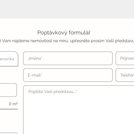
Poptávkový formulář
i Vám najdeme nemovitost na míru, upřesněte prosím Vaši představu
arsonka
0 m²