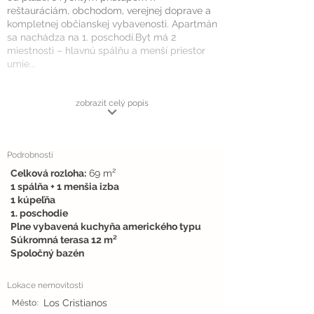
reštauráciám, obchodom, verejnej doprave a
kompletnej občianskej vybavenosti. Apartmán
sa nachádza na 1. poschodí.Byt má 2
miestnosti – hlavnú spálňu a menší priestor
umie...
zobrazit celý popis
Podrobnosti
Celková rozloha:
69 m²
1 spálňa + 1 menšia izba
1 kúpeľňa
1. poschodie
Plne vybavená kuchyňa amerického typu
Súkromná terasa 12 m²
Spoločný bazén
Lokace nemovitosti
Los Cristianos
Město: