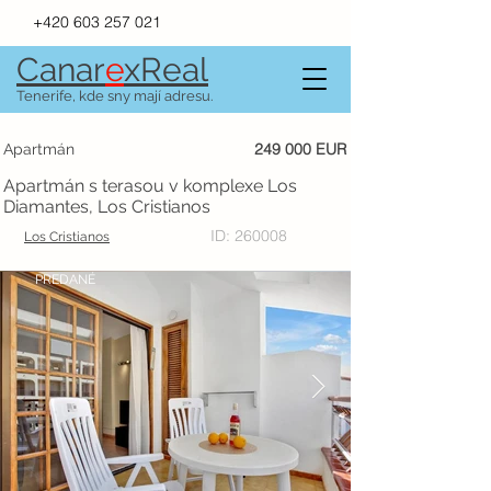
+420 603 257 021
Canar
e
xR
e
al
Tenerife, kde sny mají adresu.
249 000 EUR
Apartmán
Apartmán s terasou v komplexe Los
Diamantes, Los Cristianos
ID: 260008
Los Cristianos
PREDANÉ