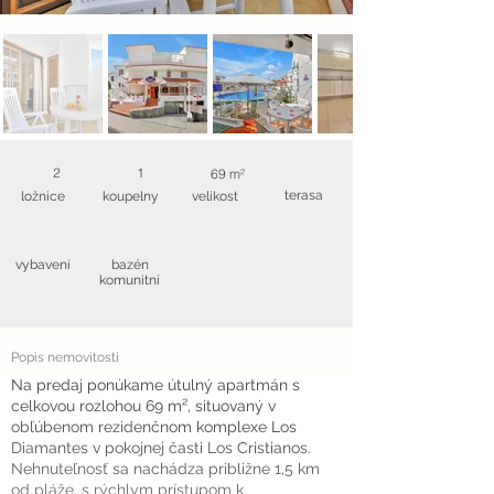
2
1
69 m²
terasa
ložnice
koupelny
velikost
vybavení
bazén
komunitní
Popis nemovitosti
Na predaj ponúkame útulný apartmán s
celkovou rozlohou 69 m², situovaný v
obľúbenom rezidenčnom komplexe Los
Diamantes v pokojnej časti Los Cristianos.
Nehnuteľnosť sa nachádza približne 1,5 km
od pláže, s rýchlym prístupom k