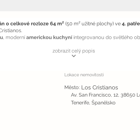
n o celkové rozloze 64 m²
(50 m² užitné plochy) ve
4. patře
ristianos.
ou
, moderní
americkou kuchyní
integrovanou do světlého obýv
zobrazit celý popis
Lokace nemovitosti
Los Cristianos
Město:
Av. San Francisco, 12, 38650 L
Tenerife, Španělsko