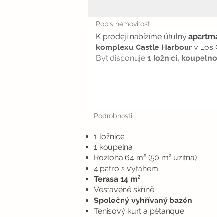
Popis nemovitosti
K prodeji nabízíme útulný
apartmá
komplexu Castle Harbour
v Los C
Byt disponuje
1 ložnicí, koupeln
Podrobnosti
1 ložnice
1 koupelna
Rozloha 64 m² (50 m² užitná)
4.patro s výtahem
Terasa 14 m²
Vestavěné skříně
Společný vyhřívaný bazén
Tenisový kurt a pétanque