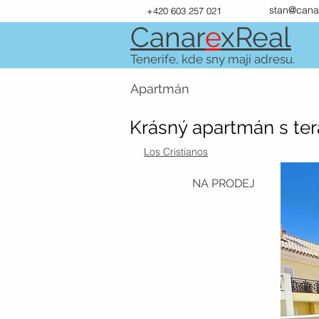
stan@cana
+420 603 257 021
Canar
e
xR
e
al
Tenerife, kde sny mají adresu.
Apartmán
Krásný apartmán s ter
Los Cristianos
NA PRODEJ