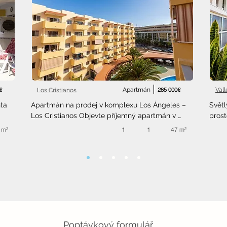
€
Apartmán
285 000€
Val
Los Cristianos
a 
Apartmán na prodej v komplexu Los Ángeles – 
Světl
Los Cristianos Objevte příjemný apartmán v 
prost
oblíbeném komplexu
 m²
1
1
47 m²
Poptávkový formulář