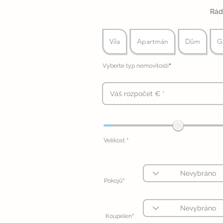
Rád
Vila
Apartmán
Dům
G
*
Vyberte typ nemovitosti
*
Velikost
*
Pokojů
*
Koupelen