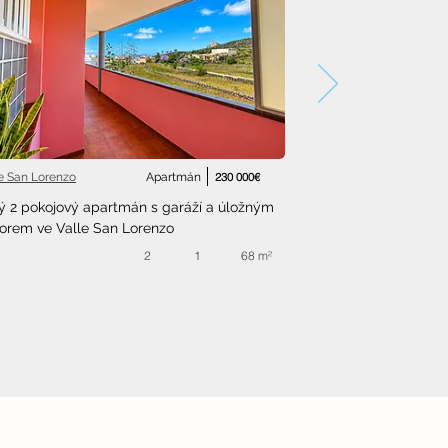
le San Lorenzo
Apartmán
230 000€
ý 2 pokojový apartmán s garáží a úložným 
orem ve Valle San Lorenzo
2
1
68 m²