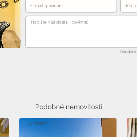
Odesláním
Podobné nemovitosti
NA PRODEJ
N