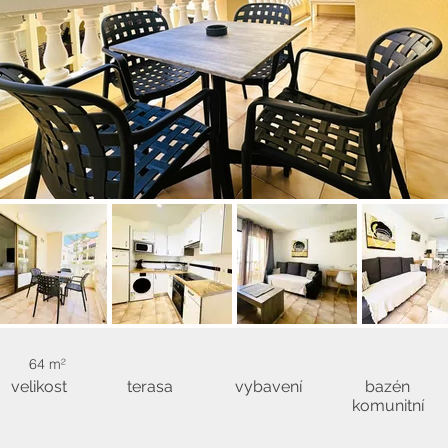
64 m²
velikost
terasa
vybavení
bazén
komunitní