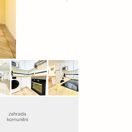
zahrada
komunitní