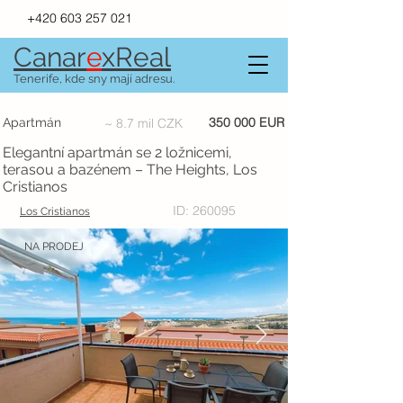
+420 603 257 021
Canar
e
xR
e
al
Tenerife, kde sny mají adresu.
350 000 EUR
Apartmán
~ 8.7 mil CZK
Elegantní apartmán se 2 ložnicemi,
terasou a bazénem – The Heights, Los
Cristianos
ID: 260095
Los Cristianos
NA PRODEJ