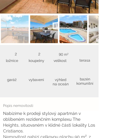
2
2
90 m²
terasa
ložnice
koupelny
velikost
bazén
garáž
vybavení
výhled
komunitní
na oceán
Popis nemovitosti
Nabízíme k prodeji stylový apartmán v
oblíbeném rezidenčním komplexu The
Heights, situovaném v klidné části lokality Los
Cristianos.
Nemovitost nabízí celkovou plochu 90 m², z