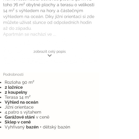
toho 76 m² obytné plochy a terasu o velikosti
14 m² s výhledem na hory a částečným
výhledem na oceán. Díky jižní orientaci si zde
můžete užívat slunce od odpoledních hodin
až do západu.
Apartmán se nachází ve ...
zobrazit celý popis
Podrobnosti
Rozloha 90 m²
2 ložnice
2 koupelny
Terasa 14 m²
Výhled na oceán
Jižní orientace
4.patro s výtahem
Garážové stání
v ceně
Sklep v ceně
Vyhřívaný
bazén
+ dětský bazén