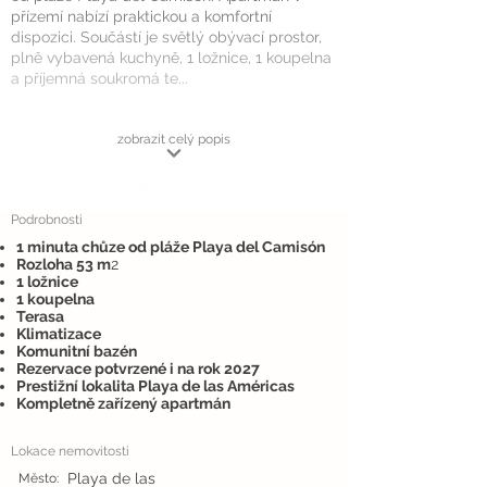
přízemí nabízí praktickou a komfortní
dispozici. Součástí je světlý obývací prostor,
plně vybavená kuchyně, 1 ložnice, 1 koupelna
a příjemná soukromá te...
zobrazit celý popis
Podrobnosti
1 minuta chůze od pláže Playa del Camisón
Rozloha 53 m
2
1 ložnice
1 koupelna
Terasa
Klimatizace
Komunitní bazén
Rezervace potvrzené i na rok 2027
Prestižní lokalita Playa de las Américas
Kompletně zařízený apartmán
Lokace nemovitosti
Playa de las
Město: