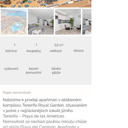
1
1
53 m²
terasa
ložnice
koupelny
velikost
vybavení
bazén
blízko
komunitní
pláže
Popis nemovitosti
Nabízíme k prodeji apartmán v oblíbeném
komplexu Tenerife Royal Garden, situovaném
v jedné z nejžádanějších lokalit jižního
Tenerife – Playa de las Américas.
Nemovitost se nachází pouhou minutu chůze
od pláže Playa del Camisón. Apartmán v