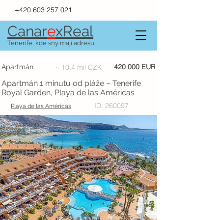
+420 603 257 021
Canar
e
xR
e
al
Tenerife, kde sny mají adresu.
420 000 EUR
Apartmán
~ 10.4 mil CZK
Apartmán 1 minutu od pláže – Tenerife
Royal Garden, Playa de las Américas
ID: 260097
Playa de las Américas
NA PRODEJ