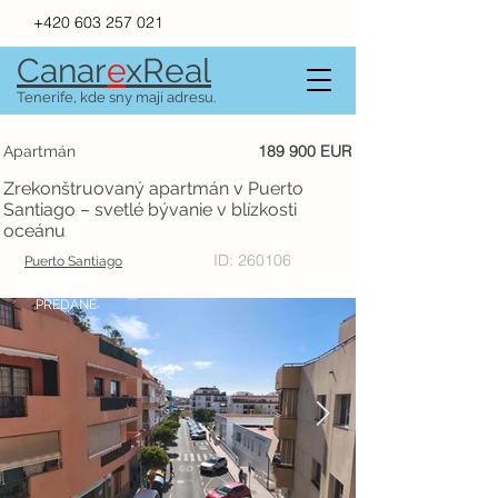
+420 603 257 021
Canar
e
xR
e
al
Tenerife, kde sny mají adresu.
189 900 EUR
Apartmán
Zrekonštruovaný apartmán v Puerto
Santiago – svetlé bývanie v blízkosti
oceánu
ID: 260106
Puerto Santiago
PREDANÉ