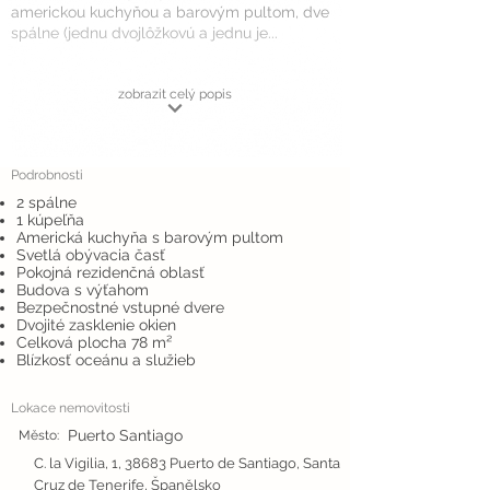
americkou kuchyňou a barovým pultom, dve
spálne (jednu dvojlôžkovú a jednu je...
zobrazit celý popis
Podrobnosti
2 spálne
1 kúpeľňa
Americká kuchyňa s barovým pultom
Svetlá obývacia časť
Pokojná rezidenčná oblasť
Budova s výťahom
Bezpečnostné vstupné dvere
Dvojité zasklenie okien
Celková plocha 78 m²
Blízkosť oceánu a služieb
Lokace nemovitosti
Puerto Santiago
Město:
C. la Vigilia, 1, 38683 Puerto de Santiago, Santa
Cruz de Tenerife, Španělsko