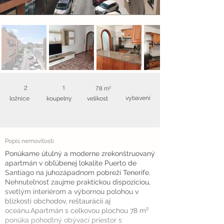
2
1
78 m²
vybavení
ložnice
koupelny
velikost
Popis nemovitosti
Ponúkame útulný a moderne zrekonštruovaný
apartmán v obľúbenej lokalite Puerto de
Santiago na juhozápadnom pobreží Tenerife.
Nehnuteľnosť zaujme praktickou dispozíciou,
svetlým interiérom a výbornou polohou v
blízkosti obchodov, reštaurácií aj
oceánu.Apartmán s celkovou plochou 78 m²
ponúka pohodlný obývací priestor s