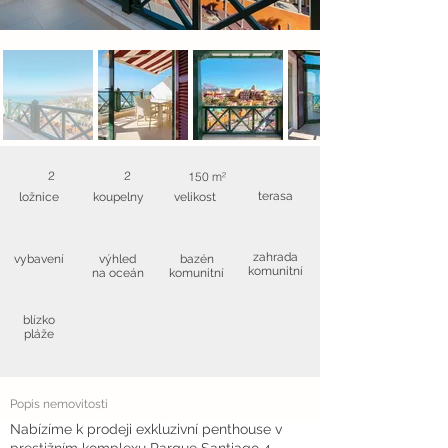
2
2
150 m²
terasa
ložnice
koupelny
velikost
zahrada
vybavení
výhled
bazén
komunitní
na oceán
komunitní
blízko
pláže
Popis nemovitosti
Nabízíme k prodeji exkluzivní penthouse v