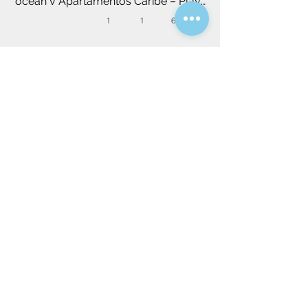
oceán v Apartamentos Caribe – Playa 
de las Américas
1
1
62 m²
Poptávkový formulář
Rádi Vám najdeme nemovitost na míru,
upřesněte prosím Vaši představu.
Vila
Apartmán
Dům
Garsonka
*
Vyberte typ nemovitosti