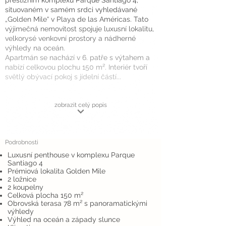
prestižním komplexu Parque Santiago 4,
situovaném v samém srdci vyhledávané
„Golden Mile“ v Playa de las Américas. Tato
výjimečná nemovitost spojuje luxusní lokalitu,
velkorysé venkovní prostory a nádherné
výhledy na oceán.
Apartmán se nachází v 6. patře s výtahem a
nabízí celkovou plochu 150 m². Interiér tvoří
světlý obývací pokoj s jídelní částí...
zobrazit celý popis
Podrobnosti
Luxusní penthouse v komplexu Parque
Santiago 4
Prémiová lokalita Golden Mile
2 ložnice
2 koupelny
Celková plocha 150 m²
Obrovská terasa 78 m² s panoramatickými
výhledy
Výhled na oceán a západy slunce