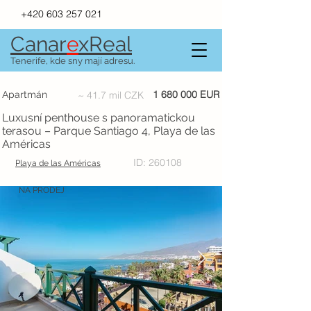
+420 603 257 021
Canar
e
xR
e
al
Tenerife, kde sny mají adresu.
1 680 000
EUR
Apartmán
~ 41.7 mil CZK
Luxusní penthouse s panoramatickou
terasou – Parque Santiago 4, Playa de las
Américas
ID: 260108
Playa de las Américas
NA PRODEJ