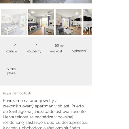
2
1
50 m²
vybavení
ložnice
koupelny
velikost
blízko
pláže
Popis nemovitosti
Ponúkame na predaj svetlý a
zrekonštruovaný apartmán v oblasti Puerto
de Santiago na juhozápade ostrova Tenerife.
Nehnuteľnosť sa nachádza v pokojnej
rezidenčnej zástavbe s dobrou dostupnosťou
k oceánu, obchodom a všetkým službám.