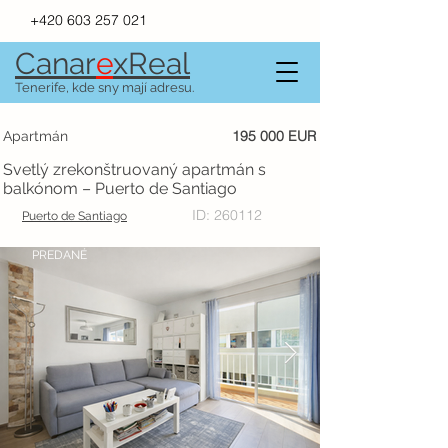
+420 603 257 021
Canar
e
xR
e
al
Tenerife, kde sny mají adresu.
195 000 EUR
Apartmán
Svetlý zrekonštruovaný apartmán s
balkónom – Puerto de Santiago
ID: 260112
Puerto de Santiago
PREDANÉ