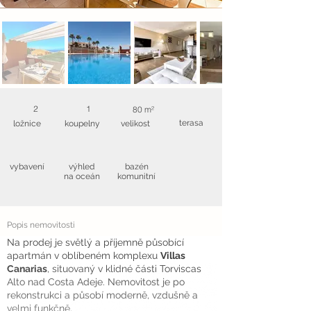
2
1
80 m²
terasa
ložnice
koupelny
velikost
vybavení
výhled
bazén
na oceán
komunitní
Popis nemovitosti
Na prodej je světlý a příjemně působící
apartmán v oblíbeném komplexu
Villas
Canarias
, situovaný v klidné části Torviscas
Alto nad Costa Adeje. Nemovitost je po
rekonstrukci a působí moderně, vzdušně a
velmi funkčně.