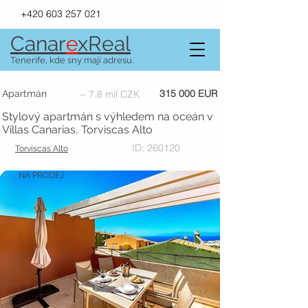
+420 603 257 021
Canar
e
xR
e
al
Tenerife, kde sny mají adresu.
315 000 EUR
Apartmán
~ 7.8 mil CZK
Stylový apartmán s výhledem na oceán v
Villas Canarias, Torviscas Alto
ID: 260120
Torviscas Alto
NA PRODEJ