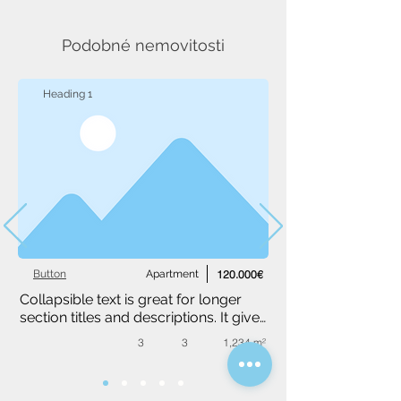
Podobné nemovitosti
Heading 1
Button
Apartment
120.000€
Collapsible text is great for longer 
section titles and descriptions. It gives 
people access to all the info they 
3
3
1,234 m²
need, while keeping your layout 
clean. Link your text to anything, or 
set your text box to expand on click. 