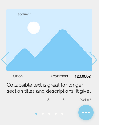
Heading 1
Button
Apartment
120.000€
Collapsible text is great for longer 
section titles and descriptions. It gives 
people access to all the info they 
3
3
1,234 m²
need, while keeping your layout 
clean. Link your text to anything, or 
set your text box to expand on click. 
Write your text here...
Poptávkový formulář