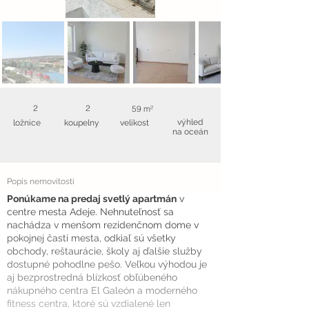
2
2
59 m²
výhled
ložnice
koupelny
velikost
na oceán
Popis nemovitosti
Ponúkame na predaj svetlý apartmán
v
centre mesta Adeje. Nehnuteľnosť sa
nachádza v menšom rezidenčnom dome v
pokojnej časti mesta, odkiaľ sú všetky
obchody, reštaurácie, školy aj ďalšie služby
dostupné pohodlne pešo. Veľkou výhodou je
aj bezprostredná blízkosť obľúbeného
nákupného centra El Galeón a moderného
fitness centra, ktoré sú vzdialené len