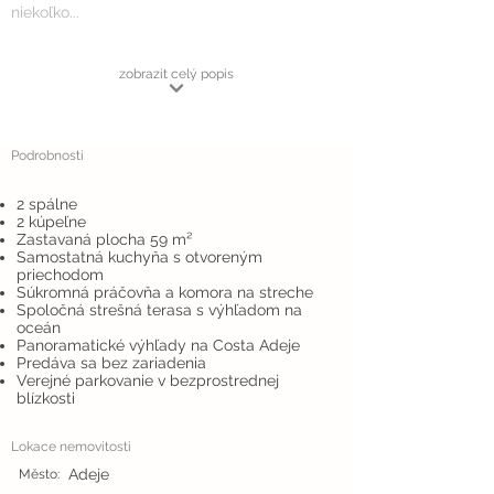
niekoľko...
zobrazit celý popis
Podrobnosti
2 spálne
2 kúpeľne
Zastavaná plocha 59 m²
Samostatná kuchyňa s otvoreným
priechodom
Súkromná práčovňa a komora na streche
Spoločná strešná terasa s výhľadom na
oceán
Panoramatické výhľady na Costa Adeje
Predáva sa bez zariadenia
Verejné parkovanie v bezprostrednej
blízkosti
Lokace nemovitosti
Adeje
Město: