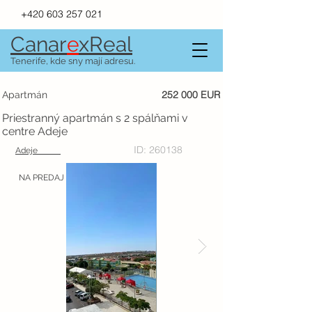
+420 603 257 021
Canar
e
xR
e
al
Tenerife, kde sny mají adresu.
252 000 EUR
Apartmán
Priestranný apartmán s 2 spálňami v
centre Adeje
ID: 260138
Adeje
NA PREDAJ