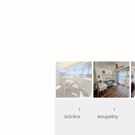
1
1
ložnice
koupelny