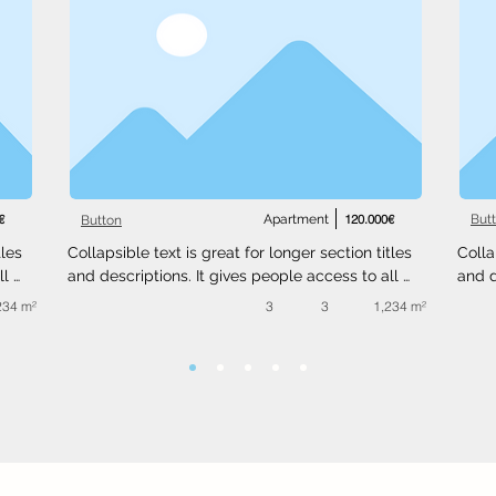
€
Apartment
120.000€
But
Button
les 
Collapsible text is great for longer section titles 
Colla
l 
and descriptions. It gives people access to all 
and d
 
the info they need, while keeping your layout 
the i
234 m²
3
3
1,234 m²
ext 
clean. Link your text to anything, or set your text 
clean
.
box to expand on click. Write your text here...
box t