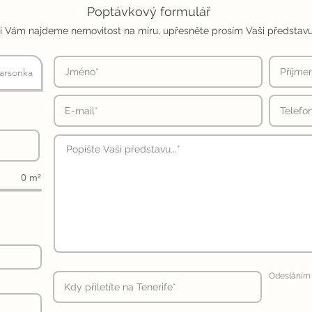
Poptávkový formulář
i Vám najdeme nemovitost na míru, upřesněte prosím Vaši představu
arsonka
0 m²
Odesláním 