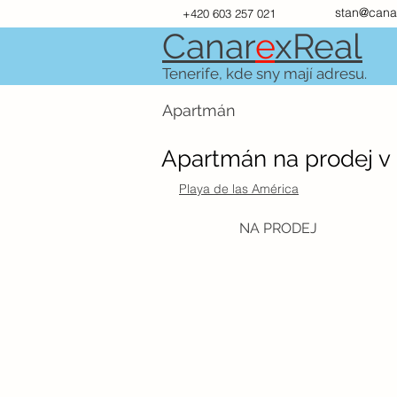
stan@cana
+420 603 257 021
Canar
e
xR
e
al
Tenerife, kde sny mají adresu.
Apartmán
Apartmán na prodej v 
Playa de las América
NA PRODEJ