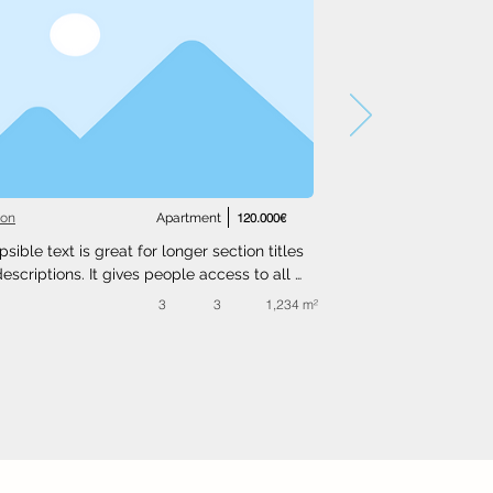
ton
Apartment
120.000€
psible text is great for longer section titles 
escriptions. It gives people access to all 
nfo they need, while keeping your layout 
3
3
1,234 m²
. Link your text to anything, or set your text 
o expand on click. Write your text here...