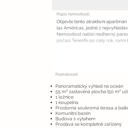
Popis nemovitosti
Objevte tento atraktivní apartmán
las Américas, jedné z nejvyhledávan
Nemovitost nabízí nádherný pano
počasí Tenerife po celý rok, ranní k.
Podrobnosti
Panoramatický výhled na oceán
55 m² zastavěná plocha (50 m² uži
1 ložnice
1 koupelna
Prostorná soukromá terasa a bal
Komunitní bazén
Budova s výtahem
Prodává se kompletně zařízený