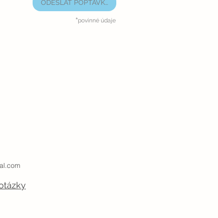
ODESLAT POPTÁVKU
*
povinné údaje
al.com
otázky