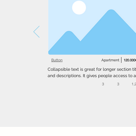
Button
Apartment
120.000
Collapsible text is great for longer section tit
and descriptions. It gives people access to al
the info they need, while keeping your layout
3
3
1,
clean. Link your text to anything, or set your t
box to expand on click. Write your text here..