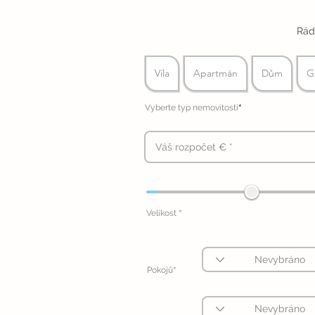
Rád
Vila
Apartmán
Dům
G
*
Vyberte typ nemovitosti
*
Velikost
*
Pokojů